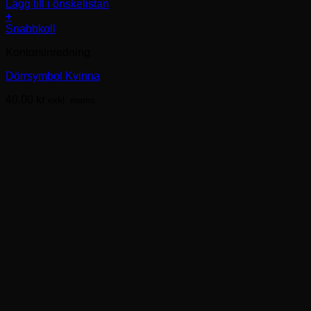
Lägg till i önskelistan
+
Snabbkoll
Kontorsinredning
Dörrsymbol Kvinna
40.00
kr
exkl. moms.