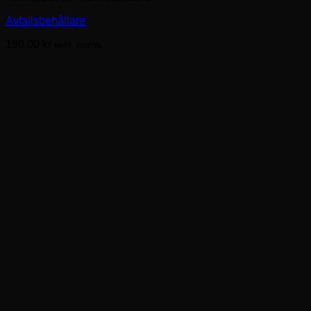
har
Avfallsbehållare
flera
varianter.
190.00
kr
exkl. moms.
De
olika
alternativen
kan
väljas
på
produktsidan