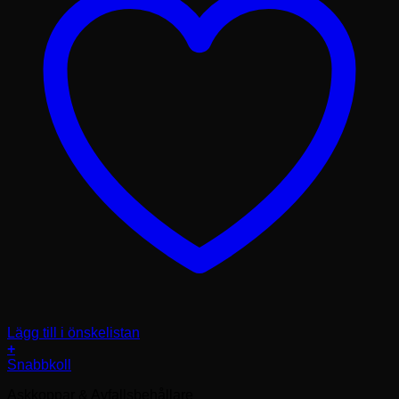
Lägg till i önskelistan
+
Den
Snabbkoll
här
Askkoppar & Avfallsbehållare
produkten