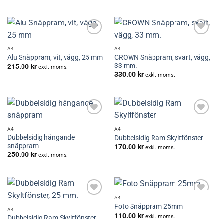
Lägg till i
Lägg till i
önskelistan
önskelistan
A4
A4
CROWN Snäppram, svart, vägg,
Alu Snäppram, vit, vägg, 25 mm
33 mm.
215.00
kr
exkl. moms.
330.00
kr
exkl. moms.
Lägg till i
Lägg till i
önskelistan
önskelistan
A4
A4
Dubbelsidig hängande
Dubbelsidig Ram Skyltfönster
snäppram
170.00
kr
exkl. moms.
250.00
kr
exkl. moms.
A4
Lägg till i
Lägg till i
Foto Snäppram 25mm
önskelistan
önskelistan
A4
110.00
kr
exkl. moms.
Dubbelsidig Ram Skyltfönster,