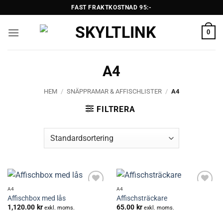
Skip
FAST FRAKTKOSTNAD 95:-
to
content
0
A4
HEM
/
SNÄPPRAMAR & AFFISCHLISTER
/
A4
FILTRERA
A4
A4
Lägg till i
Lägg till i
Affischbox med lås
Affischsträckare
önskelistan
önskelistan
1,120.00
kr
65.00
kr
exkl. moms.
exkl. moms.