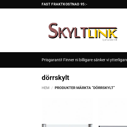
Skip
FAST FRAKTKOSTNAD 95:-
to
content
Prisgaranti! Finner ni billigare sänker vi ytterligar
dörrskylt
HEM
/
PRODUKTER MÄRKTA ”DÖRRSKYLT”
Lägg till i
önskelistan