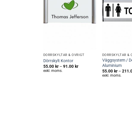
+
+
DÖRRSKYLTAR & ÖVRIGT
DÖRRSKYLTAR & 
Väggsystem / Dö
Dörrskylt Kontor
Aluminium
Prisintervall:
55.00
kr
–
91.00
kr
55.00kr
exkl. moms.
55.00
kr
–
211.
till
exkl. moms.
91.00kr