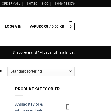
ORDERMAIL
07:30 - 18:00
046-733376
LOGGA IN
VARUKORG /
0.00
KR
0
Snabb leverans! 1-4 dagar till hela landet
at
PRODUKTKATEGORIER
Anslagstavlor &
whiteboardtavlor