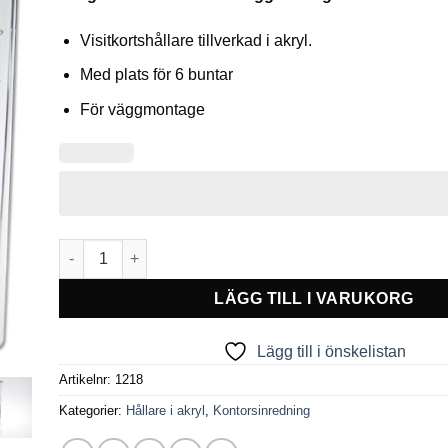
Visitkortshållare tillverkad i akryl.
Med plats för 6 buntar
För väggmontage
Visitkortshållare x6 För väggmontage mängd
LÄGG TILL I VARUKORG
Lägg till i önskelistan
Artikelnr:
1218
Kategorier:
Hållare i akryl
,
Kontorsinredning