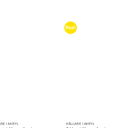
Rea!
Lägg till i
Lägg till
önskelistan
önskelis
+
RE I AKRYL
HÅLLARE I AKRYL