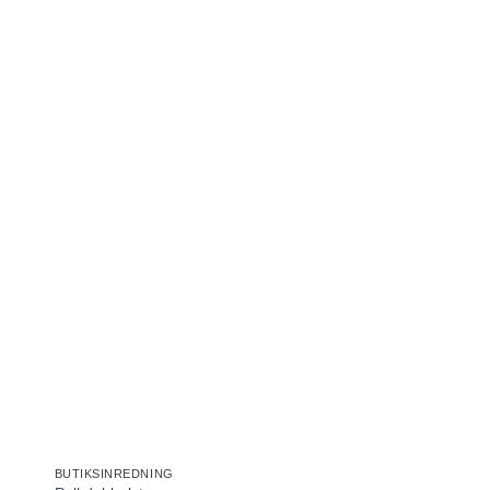
 i
Lägg till i
tan
önskelistan
+
+
BUTIKSINREDNING
KONTORSINREDNING