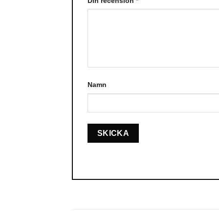
Din recension
*
Namn