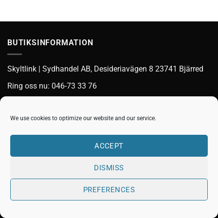
91.00kr
BUTIKSINFORMATION
Skyltlink | Sydhandel AB, Desideriavägen 8 23741 Bjärred
Ring oss nu: 046-73 33 76
E-post:
order@skyltlink.se
We use cookies to optimize our website and our service.
Visa
MasterCard
Bank
Invoice
Swish
ACCEPT
Transfer
(SE)
KÖPVILLKOR
MITT KONTO
TILL KASSAN
VARUKORG
DISMISS
Copyright 2026 ©
Skyltlink
PREFERENCES