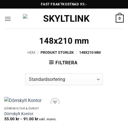
Skip
FAST FRAKTKOSTNAD 95:-
to
content
0
148x210 mm
HEM
/
PRODUKT STORLEK
/
148X210 MM
FILTRERA
DÖRRSKYLTAR & ÖVRIGT
Lägg till i
Dörrskylt Kontor
önskelistan
Prisintervall:
55.00
kr
–
91.00
kr
exkl. moms.
55.00kr
till