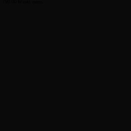
790.00
kr
exkl. moms.