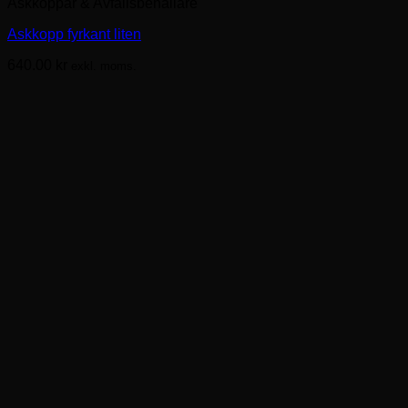
Askkoppar & Avfallsbehållare
Askkopp fyrkant liten
640.00
kr
exkl. moms.