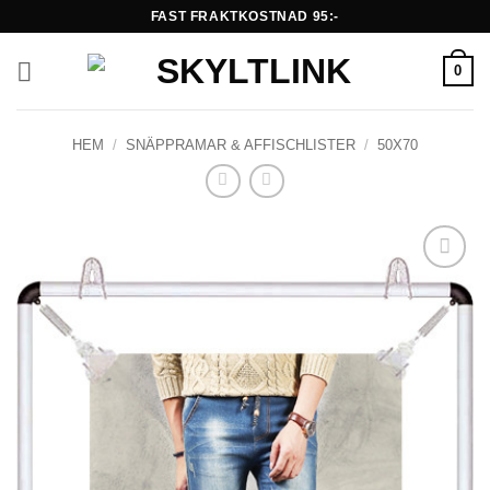
Skip
FAST FRAKTKOSTNAD 95:-
to
content
0
HEM
/
SNÄPPRAMAR & AFFISCHLISTER
/
50X70
Lägg till i
önskelistan