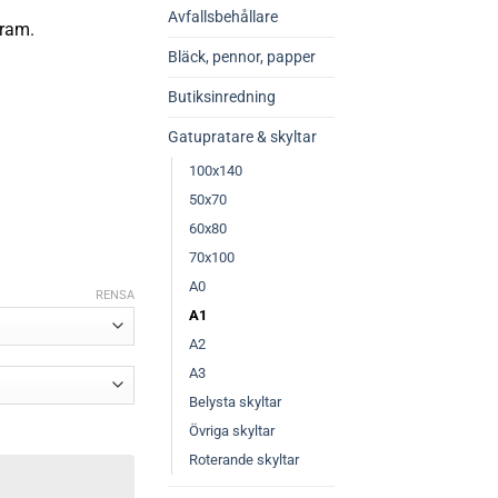
Avfallsbehållare
ram.
Bläck, pennor, papper
Butiksinredning
Gatupratare & skyltar
100x140
50x70
60x80
70x100
A0
RENSA
A1
A2
A3
Belysta skyltar
Övriga skyltar
Roterande skyltar