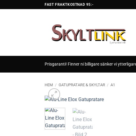
Skip
FAST FRAKTKOSTNAD 95:-
to
content
Prisgaranti! Finner ni billigare sänker vi ytterligar
HEM
/
GATUPRATARE & SKYLTAR
/
A1
Lägg till
önskelis