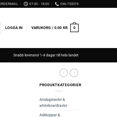
ORDERMAIL
07:30 - 18:00
046-733376
LOGGA IN
VARUKORG /
0.00
KR
0
Snabb leverans! 1-4 dagar till hela landet
PRODUKTKATEGORIER
Anslagstavlor &
whiteboardtavlor
Askkoppar &