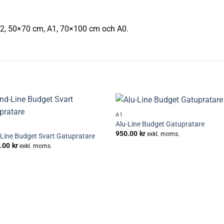
A2, 50×70 cm, A1, 70×100 cm och A0.
+
A1
Lägg till i
Lägg till
Alu-Line Budget Gatupratare
önskelistan
önskelis
950.00
kr
exkl. moms.
Line Budget Svart Gatupratare
.00
kr
exkl. moms.