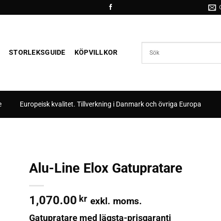
STORLEKSGUIDE
KÖPVILLKOR
e
Europeisk kvalitet. Tillverkning i Danmark och övriga Europa
Alu-Line Elox Gatupratare
 i
tan
1,070.00
kr
exkl. moms.
Gatupratare med lägsta-prisgaranti