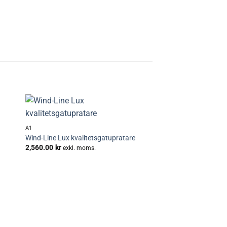
+
 i
Lägg till i
A1
tan
önskelistan
Wind-Line Lux kvalitetsgatupratare
2,560.00
kr
exkl. moms.