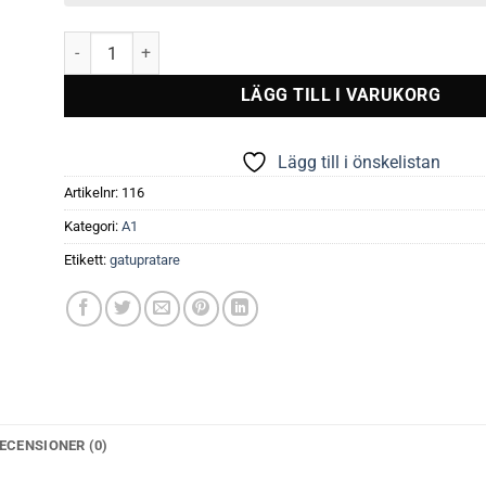
Alu-Line Elox Gatupratare mängd
LÄGG TILL I VARUKORG
Lägg till i önskelistan
Artikelnr:
116
Kategori:
A1
Etikett:
gatupratare
ECENSIONER (0)