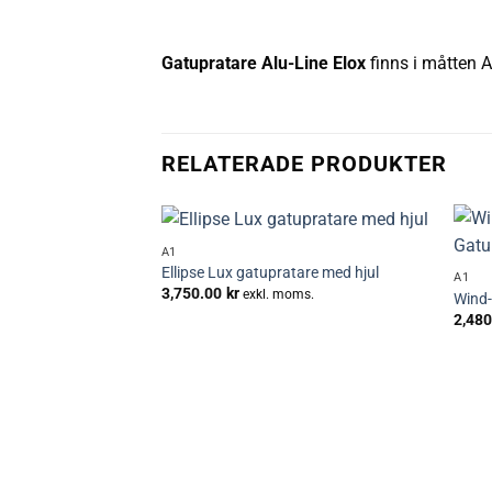
Gatupratare Alu-Line Elox
finns i måtten 
RELATERADE PRODUKTER
+
+
A1
Lägg till i
Ellipse Lux gatupratare med hjul
A1
önskelistan
3,750.00
kr
exkl. moms.
Wind-
2,480