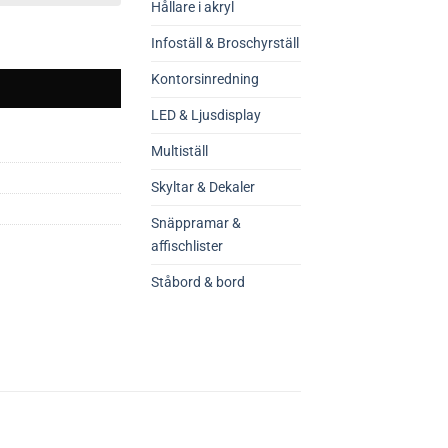
Hållare i akryl
Infoställ & Broschyrställ
Kontorsinredning
LED & Ljusdisplay
Multiställ
Skyltar & Dekaler
Snäppramar &
affischlister
Ståbord & bord