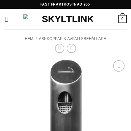
Skip
FAST FRAKTKOSTNAD 95:-
to
content
0
HEM
/
ASKKOPPAR & AVFALLSBEHÅLLARE
Lägg till i
önskelistan