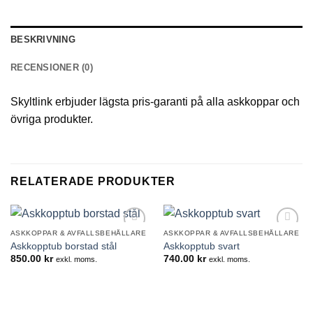
BESKRIVNING
RECENSIONER (0)
Skyltlink erbjuder lägsta pris-garanti på alla askkoppar och
övriga produkter.
RELATERADE PRODUKTER
ASKKOPPAR & AVFALLSBEHÅLLARE
ASKKOPPAR & AVFALLSBEHÅLLARE
Lägg till i
Lägg till i
Askkopptub borstad stål
Askkopptub svart
önskelistan
önskelistan
850.00
kr
740.00
kr
exkl. moms.
exkl. moms.