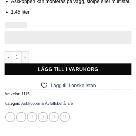
Askkoppen kan monteras på vägg, stolpe eller multiställ
1,45 liter
Askkopptub XL borstad stål mängd
LÄGG TILL I VARUKORG
Lägg till i önskelistan
Artikelnr:
1115
Kategori:
Askkoppar & Avfallsbehållare