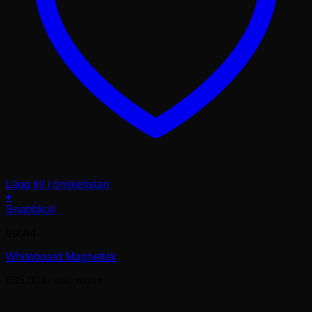
Lägg till i önskelistan
+
Den
Snabbkoll
här
9st A4
produkten
har
Whiteboard Magnetisk
flera
varianter.
835.00
kr
exkl. moms.
De
olika
alternativen