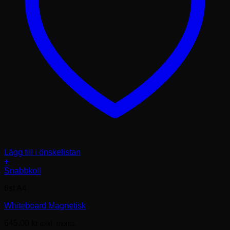
Lägg till i önskelistan
+
Den
Snabbkoll
här
6st A4
produkten
har
Whiteboard Magnetisk
flera
varianter.
645.00
kr
exkl. moms.
De