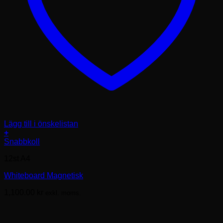
Lägg till i önskelistan
+
Den
Snabbkoll
här
12st A4
produkten
har
Whiteboard Magnetisk
flera
varianter.
1,100.00
kr
exkl. moms.
De
olika
alternativen
kan