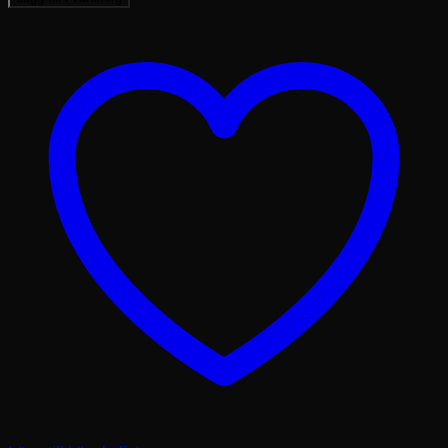
whiteboard)
mängd