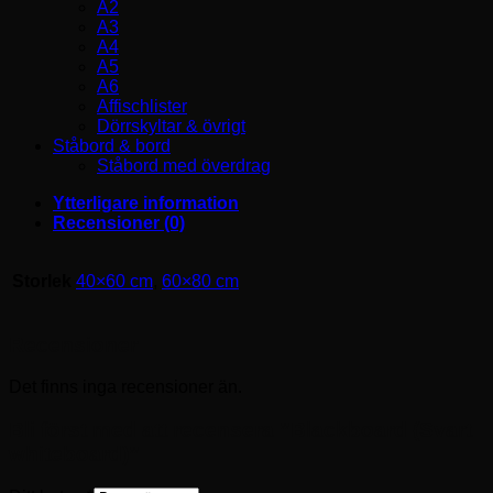
A2
A3
A4
A5
A6
Affischlister
Dörrskyltar & övrigt
Ståbord & bord
Ståbord med överdrag
Ytterligare information
Recensioner (0)
Storlek
40×60 cm
,
60×80 cm
Recensioner
Det finns inga recensioner än.
Bli först med att recensera ”Blackboard (Svart
whiteboard)”