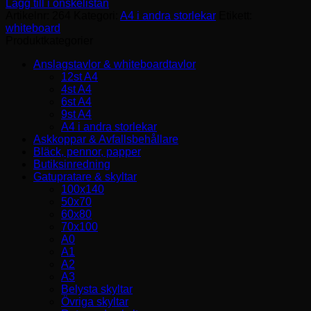
Lägg till i önskelistan
Artikelnr:
264
Kategori:
A4 i andra storlekar
Etikett:
whiteboard
Produktkategorier
Anslagstavlor & whiteboardtavlor
12st A4
4st A4
6st A4
9st A4
A4 i andra storlekar
Askkoppar & Avfallsbehållare
Bläck, pennor, papper
Butiksinredning
Gatupratare & skyltar
100x140
50x70
60x80
70x100
A0
A1
A2
A3
Belysta skyltar
Övriga skyltar