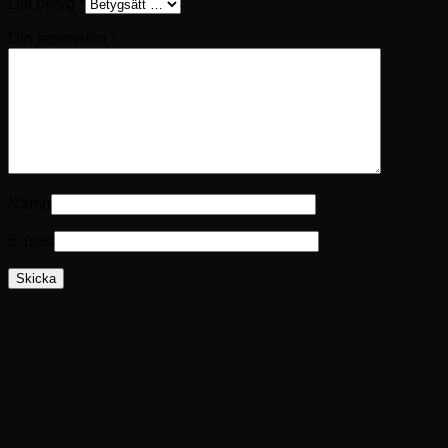
Ditt betyg
*
Din recension
*
Namn
E-post
Relaterade produkter