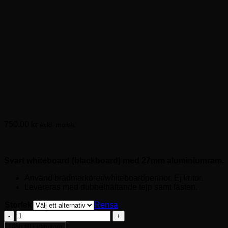
Blackboard (Svart
whiteboard)
750.00
kr
exkl. moms.
Svart Whiteboard med aluminiumram
Svart whiteboard (blackboard) med 27mm aluminiumram.
Använd brädmarkörer/whiteboardpennor. Ej kritor.
Levereras med dubbelhäftande tejp samt fästen.
Storlek
Rensa
Blackboard
(Svart
Lägg till i varukorg