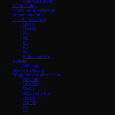
Roterande skyltar
Hållare i akryl
Infoställ & Broschyrställ
Kontorsinredning
LED & Ljusdisplay
50x70
70x100
A0
A1
A2
A3
A4
Andra storlekar
Multiställ
Tillbehör
Skyltar & Dekaler
Snäppramar & affischlister
100x140
100x200
50x70
68,5x101,5 Bio
70x100
70x200
A0
A1