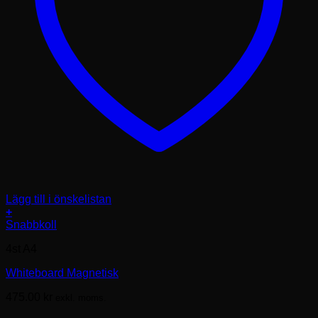
Lägg till i önskelistan
+
Den
Snabbkoll
här
4st A4
produkten
har
Whiteboard Magnetisk
flera
varianter.
475.00
kr
exkl. moms.
De
olika