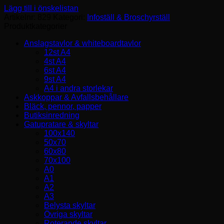
Lägg till i önskelistan
Artikelnr:
829
Kategori:
Infoställ & Broschyrställ
Produktkategorier
Anslagstavlor & whiteboardtavlor
12st A4
4st A4
6st A4
9st A4
A4 i andra storlekar
Askkoppar & Avfallsbehållare
Bläck, pennor, papper
Butiksinredning
Gatupratare & skyltar
100x140
50x70
60x80
70x100
A0
A1
A2
A3
Belysta skyltar
Övriga skyltar
Roterande skyltar