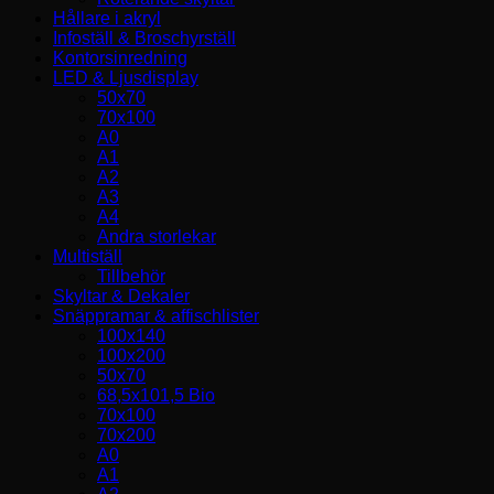
Hållare i akryl
Infoställ & Broschyrställ
Kontorsinredning
LED & Ljusdisplay
50x70
70x100
A0
A1
A2
A3
A4
Andra storlekar
Multiställ
Tillbehör
Skyltar & Dekaler
Snäppramar & affischlister
100x140
100x200
50x70
68,5x101,5 Bio
70x100
70x200
A0
A1