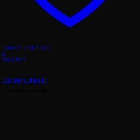
Lägg till i önskelistan
+
Den
Snabbkoll
här
A4
produkten
har
LED Meny / Infoställ
flera
varianter.
1,700.00
kr
exkl. moms.
De
olika
alternativen
kan
väljas
på
produktsidan