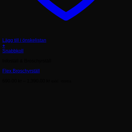
Lägg till i önskelistan
+
Den
Snabbkoll
här
Infoställ & Broschyrställ
produkten
har
Flex Broschyrställ
flera
varianter.
Prisintervall:
690.00
kr
–
1,390.00
kr
exkl. moms.
De
690.00kr
olika
till
alternativen
1,390.00kr
kan
väljas
på
produktsidan