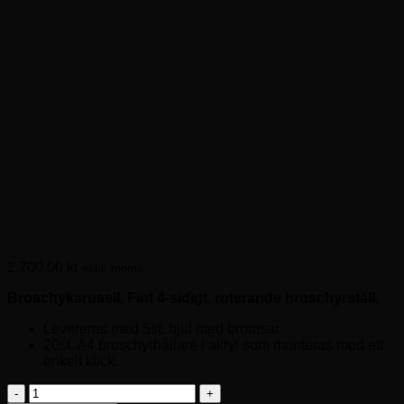
Broschyrkarusell A4
2,700.00
kr
exkl. moms.
Broschykarusell. Fint 4-sidigt, roterande broschyrställ.
Levereras med 5st. hjul med bromsar
20st. A4 broschyrhållare i akryl som monteras med ett
enkelt klick.
Broschyrkarusell