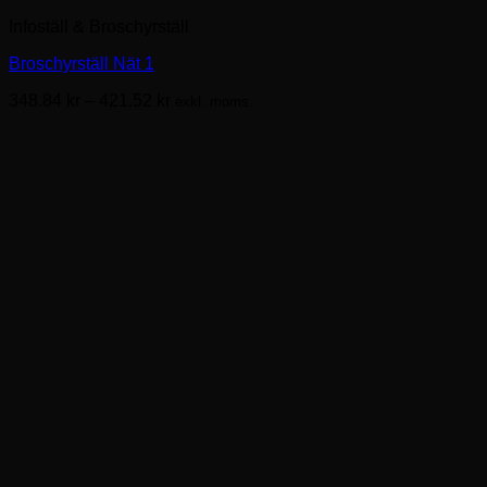
här
Infoställ & Broschyrställ
produkten
har
Broschyrställ Nät 1
flera
varianter.
Prisintervall:
348.84
kr
–
421.52
kr
exkl. moms.
De
348.84kr
olika
till
alternativen
421.52kr
kan
väljas
på
produktsidan