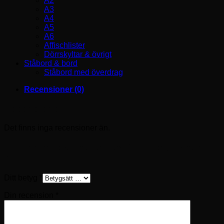
A2
A3
A4
A5
A6
Affischlister
Dörrskyltar & övrigt
Ståbord & bord
Ståbord med överdrag
Recensioner (0)
Recensioner
Det finns inga recensioner än.
Bli först med att recensera ”Broschyrkarusell
A4”
Ditt betyg
*
Din recension
*