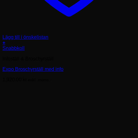
Lägg till i önskelistan
+
Den
Snabbkoll
här
Infoställ & Broschyrställ
produkten
har
Expo Broschyrställ med info
flera
varianter.
1,920.00
kr
exkl. moms.
De
olika
alternativen
kan
väljas
på
produktsidan