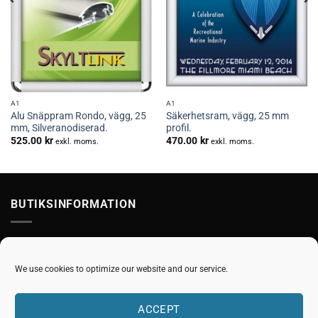
A1
A1
Alu Snäppram Rondo, vägg, 25
Säkerhetsram, vägg, 25 mm
mm, Silveranodiserad.
profil.
525.00
kr
470.00
kr
exkl. moms.
exkl. moms.
BUTIKSINFORMATION
Skyltlink | Sydhandel AB, Desideriavägen 8 23741 Bjärred
Ring oss nu: 046-73 33 76
We use cookies to optimize our website and our service.
E-post:
order@skyltlink.se
ACCEPT