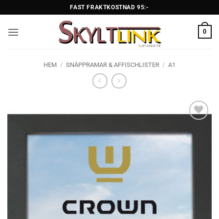
Skip
FAST FRAKTKOSTNAD 95:-
to
content
0
HEM
/
SNÄPPRAMAR & AFFISCHLISTER
/
A1
Lägg till i
önskelistan