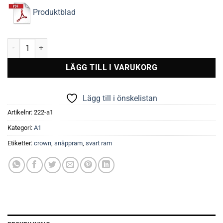
Produktblad
CROWN Snäppram, svart, vägg, 33 mm. mängd
LÄGG TILL I VARUKORG
Lägg till i önskelistan
Artikelnr:
222-a1
Kategori:
A1
Etiketter:
crown
,
snäppram
,
svart ram