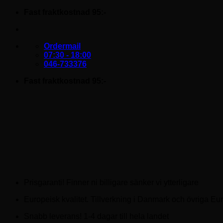
Skip
Fast fraktkostnad 95:-
to
content
Ordermail
07:30 - 18:00
046-733376
Fast fraktkostnad 95:-
Prisgaranti! Finner ni billigare sänker vi ytterligare
Europeisk kvalitet. Tillverkning i Danmark och övriga Eu
Snabb leverans! 1-4 dagar till hela landet