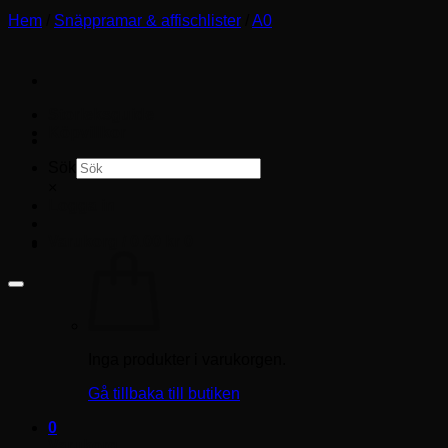
Hem
/
Snäppramar & affischlister
/
A0
Storleksguide
Köpvillkor
Sök
×
Logga in
Varukorg /
0.00
kr
0
Inga produkter i varukorgen.
Gå tillbaka till butiken
0
Varukorg