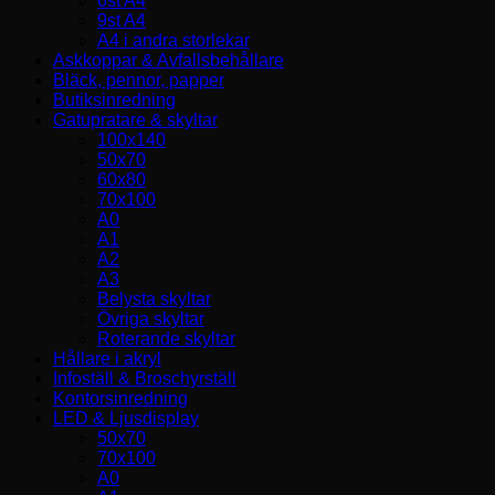
6st A4
9st A4
A4 i andra storlekar
Askkoppar & Avfallsbehållare
Bläck, pennor, papper
Butiksinredning
Gatupratare & skyltar
100x140
50x70
60x80
70x100
A0
A1
A2
A3
Belysta skyltar
Övriga skyltar
Roterande skyltar
Hållare i akryl
Infoställ & Broschyrställ
Kontorsinredning
LED & Ljusdisplay
50x70
70x100
A0