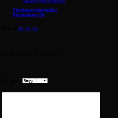
Ståbord med överdrag
Ytterligare information
Recensioner (0)
Storlek
A6
,
A5
,
A4
Recensioner
Det finns inga recensioner än.
Bli först med att recensera ”Donationslåda
svart”
Ditt betyg
*
Din recension
*