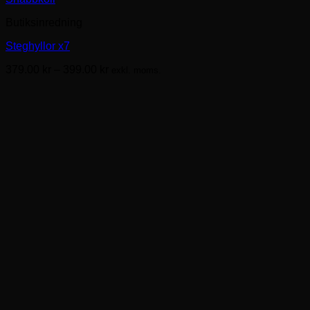
här
Butiksinredning
produkten
har
Steghyllor x7
flera
varianter.
Prisintervall:
379.00
kr
–
399.00
kr
exkl. moms.
De
379.00kr
olika
till
alternativen
399.00kr
kan
väljas
på
produktsidan