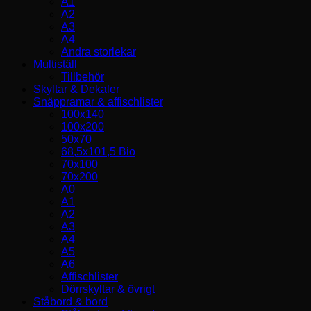
A1
A2
A3
A4
Andra storlekar
Multiställ
Tillbehör
Skyltar & Dekaler
Snäppramar & affischlister
100x140
100x200
50x70
68,5x101,5 Bio
70x100
70x200
A0
A1
A2
A3
A4
A5
A6
Affischlister
Dörrskyltar & övrigt
Ståbord & bord