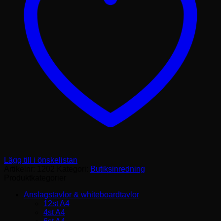
Lägg till i önskelistan
Artikelnr:
1202
Kategori:
Butiksinredning
Produktkategorier
Anslagstavlor & whiteboardtavlor
12st A4
4st A4