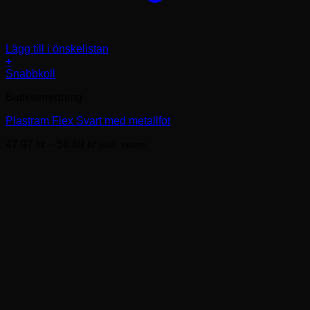
Lägg till i önskelistan
+
Den
Snabbkoll
här
Butiksinredning
produkten
har
Plastram Flex Svart med metallfot
flera
varianter.
Prisintervall:
47.97
kr
–
56.69
kr
exkl. moms.
De
47.97kr
olika
till
alternativen
56.69kr
kan
väljas
på
produktsidan