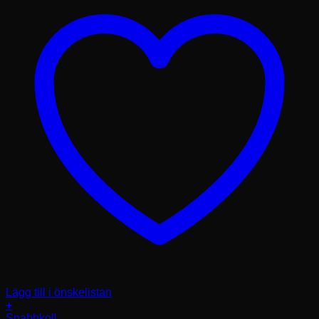
Lägg till i önskelistan
+
Den
Snabbkoll