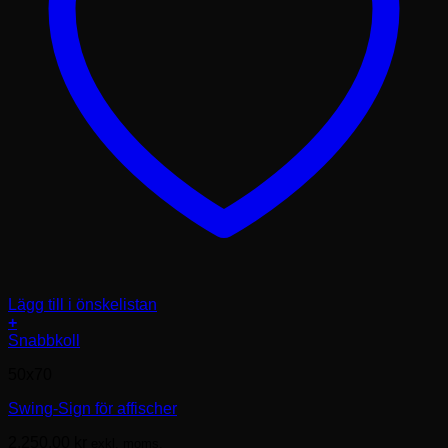
Lägg till i önskelistan
+
Den
Snabbkoll
här
50x70
produkten
har
Swing-Sign för affischer
flera
varianter.
2,250.00
kr
exkl. moms.
De