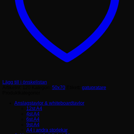
Lägg till i önskelistan
Artikelnr:
120
Kategori:
50x70
Etikett:
gatupratare
Produktkategorier
Anslagstavlor & whiteboardtavlor
12st A4
4st A4
6st A4
9st A4
A4 i andra storlekar