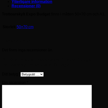
Ytterligare information
Recensioner (0)
Trottoarskylt Expo Budget
finns i måtten 50×70 cm och A1.
Storlek
50×70 cm
Recensioner
Det finns inga recensioner än.
Bli först med att recensera ”Expo Budget
trottoarskylt med plats för logo”
Ditt betyg
*
Din recension
*