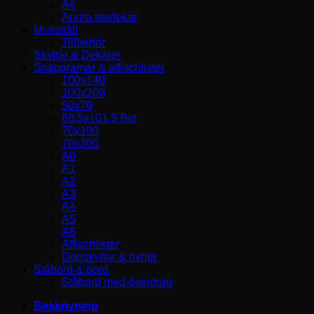
A4
Andra storlekar
Multiställ
Tillbehör
Skyltar & Dekaler
Snäppramar & affischlister
100x140
100x200
50x70
68,5x101,5 Bio
70x100
70x200
A0
A1
A2
A3
A4
A5
A6
Affischlister
Dörrskyltar & övrigt
Ståbord & bord
Ståbord med överdrag
Beskrivning