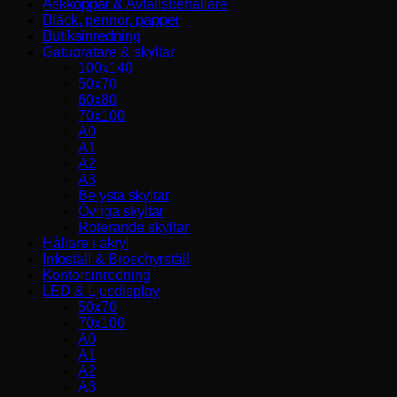
Askkoppar & Avfallsbehållare
Bläck, pennor, papper
Butiksinredning
Gatupratare & skyltar
100x140
50x70
60x80
70x100
A0
A1
A2
A3
Belysta skyltar
Övriga skyltar
Roterande skyltar
Hållare i akryl
Infoställ & Broschyrställ
Kontorsinredning
LED & Ljusdisplay
50x70
70x100
A0
A1
A2
A3