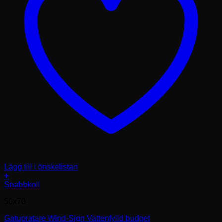
Lägg till i önskelistan
+
Den
Snabbkoll
här
50x70
produkten
har
Gatupratare Wind-Sign Vattenfylld budget
flera