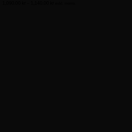
Prisintervall:
1,090.00
kr
–
1,140.00
kr
exkl. moms.
De
1,090.00kr
olika
till
alternativen
1,140.00kr
kan
väljas
på
produktsidan