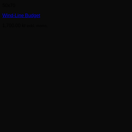
här
50x70
produkten
har
Wind-Line Budget
flera
varianter.
1,700.00
kr
exkl. moms.
De
olika
alternativen
kan
väljas
på
produktsidan