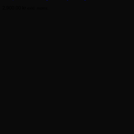
varianter.
2,900.00
kr
exkl. moms.
De
olika
alternativen
kan
väljas
på
produktsidan