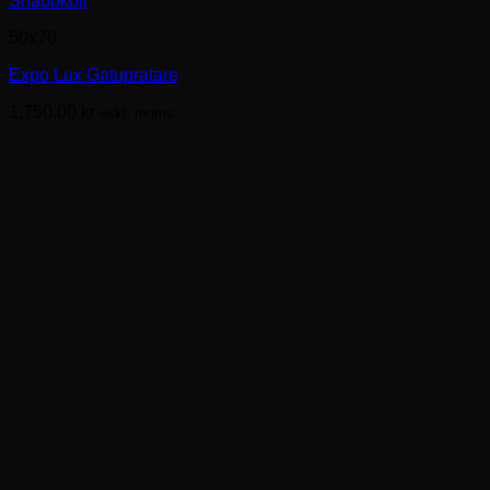
Snabbkoll
här
50x70
produkten
har
Expo Lux Gatupratare
flera
varianter.
1,750.00
kr
exkl. moms.
De
olika
alternativen
kan
väljas
på
produktsidan