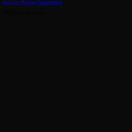
Alu-Line Budget Gatupratare
flera
varianter.
750.00
kr
exkl. moms.
De
olika
alternativen
kan
väljas
på
produktsidan