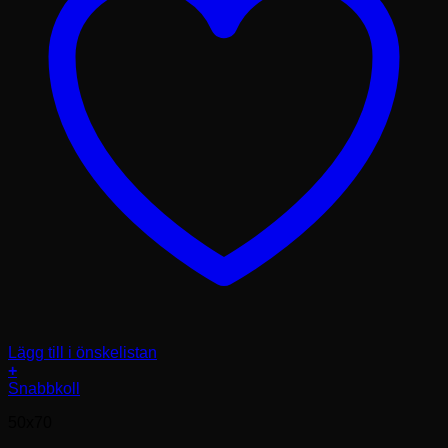
Lägg till i önskelistan
+
Den
Snabbkoll
här
50x70
produkten
har