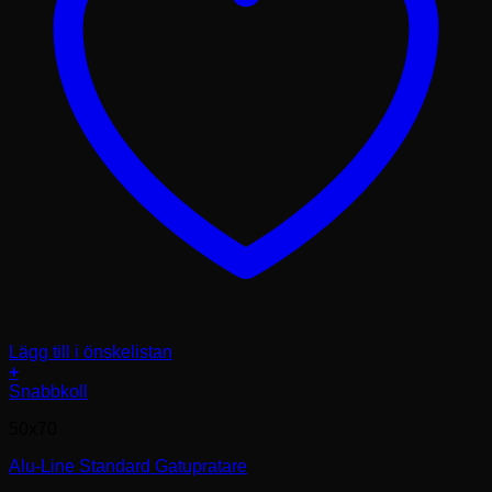
Lägg till i önskelistan
+
Den
Snabbkoll
här
50x70
produkten
har
Alu-Line Standard Gatupratare
flera
varianter.