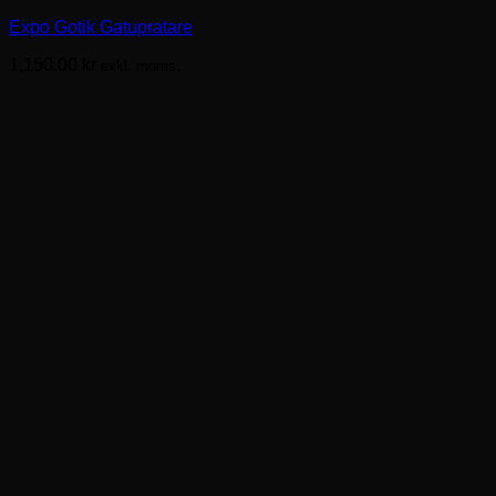
har
Expo Gotik Gatupratare
flera
varianter.
1,150.00
kr
exkl. moms.
De
olika
alternativen
kan
väljas
på
produktsidan