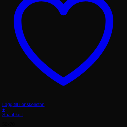
Lägg till i önskelistan
+
Den
Snabbkoll
här
50x70
produkten