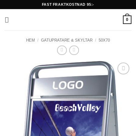
Skip
FAST FRAKTKOSTNAD 95:-
to
content
0
HEM
/
GATUPRATARE & SKYLTAR
/
50X70
Lägg till i
önskelistan