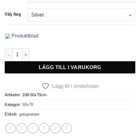
Välj färg
Produktblad
Expo Trottoarpratare med logga mängd
LÄGG TILL I VARUKORG
Lägg till i önskelistan
Artikelnr:
108-50x70cm
Kategori:
50x70
Etikett:
gatupratare