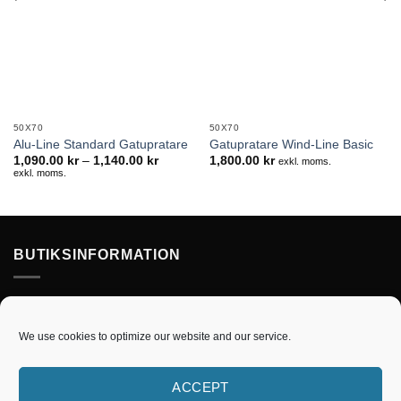
50X70
50X70
Alu-Line Standard Gatupratare
Gatupratare Wind-Line Basic
Prisintervall:
1,090.00
kr
–
1,140.00
kr
1,800.00
kr
exkl. moms.
1,090.00kr
exkl. moms.
till
1,140.00kr
BUTIKSINFORMATION
Skyltlink | Sydhandel AB, Desideriavägen 8 23741 Bjärred
Ring oss nu: 046-73 33 76
We use cookies to optimize our website and our service.
E-post:
order@skyltlink.se
ACCEPT