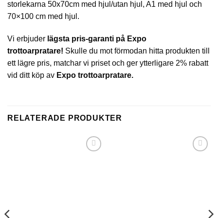
storlekarna 50x70cm med hjul/utan hjul, A1 med hjul och
70×100 cm med hjul.
Vi erbjuder
lägsta pris-garanti på Expo
trottoarpratare!
Skulle du mot förmodan hitta produkten till
ett lägre pris, matchar vi priset och ger ytterligare 2% rabatt
vid ditt köp av
Expo trottoarpratare.
RELATERADE PRODUKTER
Lägg till i
Lägg till i
önskelistan
önskelistan