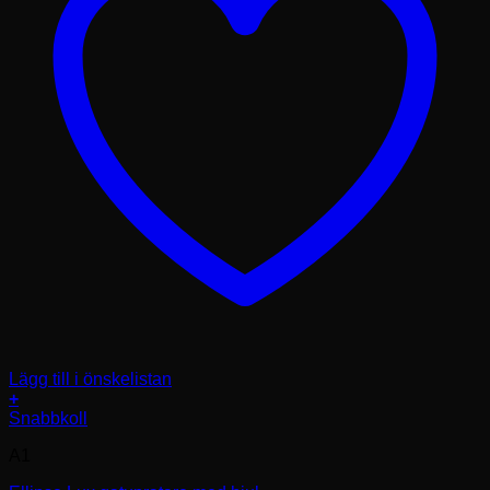
Lägg till i önskelistan
+
Den
Snabbkoll
här
A1
produkten
har