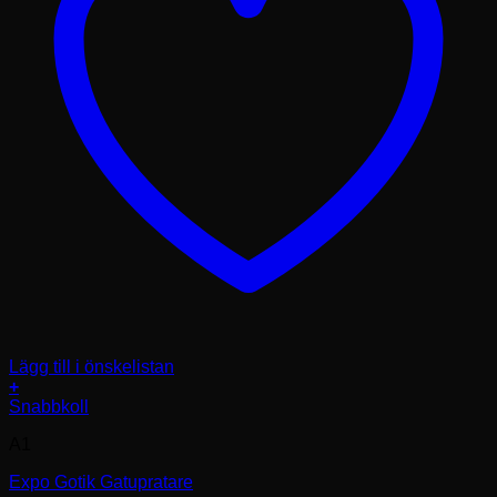
Lägg till i önskelistan
+
Den
Snabbkoll
här
A1
produkten
har
Expo Gotik Gatupratare
flera