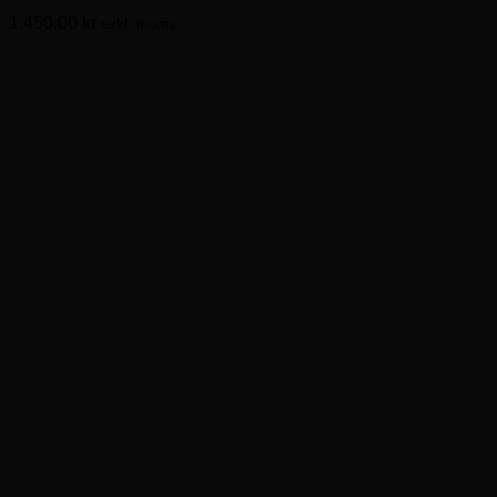
varianter.
1,450.00
kr
exkl. moms.
De
olika
alternativen
kan
väljas
på
produktsidan