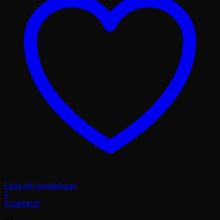
Lägg till i önskelistan
+
Den
Snabbkoll
här