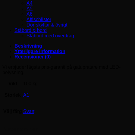
A4
A5
A6
Affischlister
Dörrskyltar & övrigt
Ståbord & bord
Ståbord med överdrag
Beskrivning
Ytterligare information
Recensioner (0)
Vi erbjuder lägsta pris-garanti på gatupratare med LED-
belysning.
Vikt
100 kg
Storlek
A1
Välj färg
Svart
Recensioner