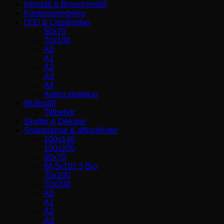
Infoställ & Broschyrställ
Kontorsinredning
LED & Ljusdisplay
50x70
70x100
A0
A1
A2
A3
A4
Andra storlekar
Multiställ
Tillbehör
Skyltar & Dekaler
Snäppramar & affischlister
100x140
100x200
50x70
68,5x101,5 Bio
70x100
70x200
A0
A1
A2
A3