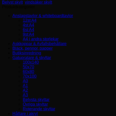
Belyst skylt
,
vindsäker skylt
Produktkategorier
Anslagstavlor & whiteboardtavlor
12st A4
4st A4
6st A4
9st A4
A4 i andra storlekar
Askkoppar & Avfallsbehållare
Bläck, pennor, papper
Butiksinredning
Gatupratare & skyltar
100x140
50x70
60x80
70x100
A0
A1
A2
A3
Belysta skyltar
Övriga skyltar
Roterande skyltar
Hållare i akryl