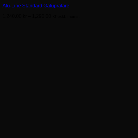
har
Alu-Line Standard Gatupratare
flera
varianter.
Prisintervall:
1,240.00
kr
–
1,290.00
kr
exkl. moms.
De
1,240.00kr
olika
till
alternativen
1,290.00kr
kan
väljas
på
produktsidan