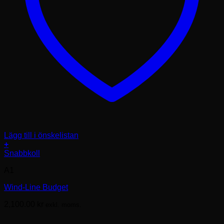
Lägg till i önskelistan
+
Den
Snabbkoll
här
A1
produkten
har
Wind-Line Budget
flera
varianter.
2,100.00
kr
exkl. moms.
De
olika