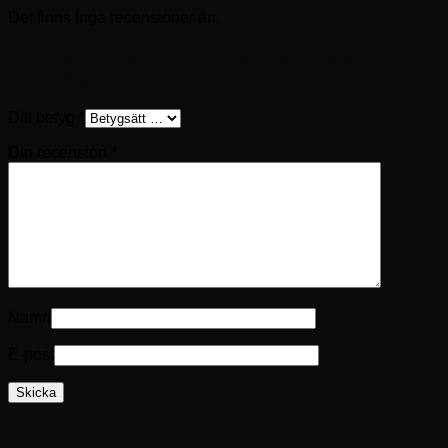
Det finns inga recensioner än.
Bli först med att recensera ”Gatupratare LED
Wind-Sign A1”
Ditt betyg
*
Din recension
*
Namn
E-post
Relaterade produkter