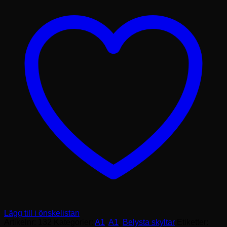
A1
mängd
Lägg till i önskelistan
Artikelnr:
132
Kategorier:
A1
,
A1
,
Belysta skyltar
Etiketter: