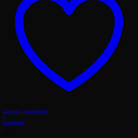
Lägg till i önskelistan
+
Den
Snabbkoll
här
A1
produkten