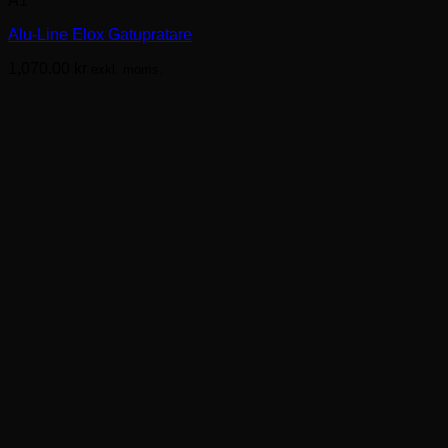
A1
produkten
har
Alu-Line Elox Gatupratare
flera
varianter.
1,070.00
kr
exkl. moms.
De
olika
alternativen
kan
väljas
på
produktsidan