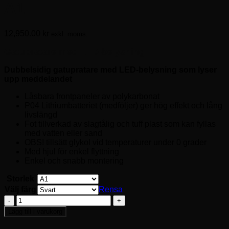
A1
12,950.00
kr
exkl. moms.
Gatupratare med LED-belysning
Dubbelsidig gatupratare med LED-belysning som lyser
upp meddelandet
Låsbara frontpaneler av polykarbonat
P04 Lithiumbatteriet (medföljer) ger hög effekt och lång
livslängd
Fot tillverkad av slagtålig och tuff plast som kan fyllas
med vatten eller sand
OBS! tillsätt glykol vid temperaturer under 0 grader
Med hjul för enkel flyttning
Enkel och snabb montering
Storlek
Välj färg
Rensa
Gatupratare
LED
Lägg till i varukorg
Wind-
Sign