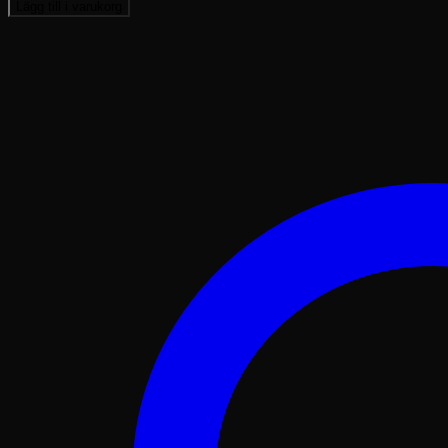
9
Lägg till i varukorg
x
A4
mängd