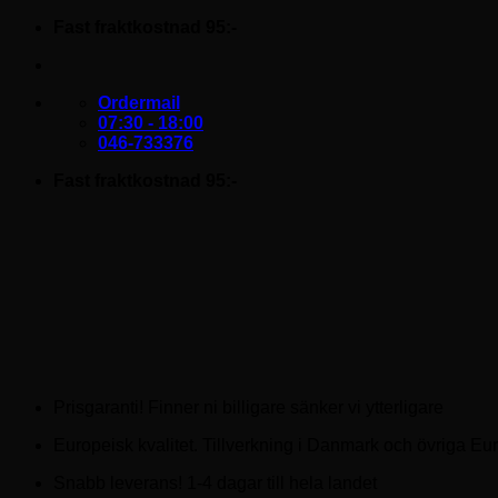
Skip
Fast fraktkostnad 95:-
to
content
Ordermail
07:30 - 18:00
046-733376
Fast fraktkostnad 95:-
Prisgaranti! Finner ni billigare sänker vi ytterligare
Europeisk kvalitet. Tillverkning i Danmark och övriga Eu
Snabb leverans! 1-4 dagar till hela landet