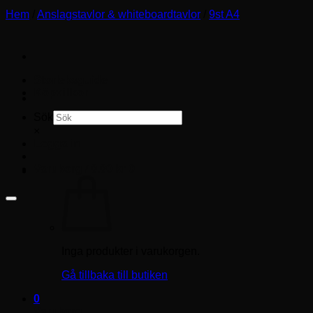
Hem
/
Anslagstavlor & whiteboardtavlor
/
9st A4
Storleksguide
Köpvillkor
Sök
×
Logga in
Varukorg /
0.00
kr
0
Inga produkter i varukorgen.
Gå tillbaka till butiken
0
Varukorg