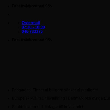
Skip
Fast fraktkostnad 95:-
to
content
Ordermail
07:30 - 18:00
046-733376
Fast fraktkostnad 95:-
Prisgaranti! Finner ni billigare sänker vi ytterligare
Europeisk kvalitet. Tillverkning i Danmark och övriga Eu
Snabb leverans! 1-4 dagar till hela landet