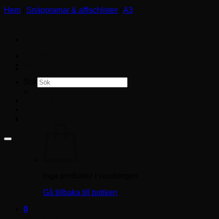
Hem
/
Snäppramar & affischlister
/
A3
Storleksguide
Köpvillkor
Sök
×
Logga in
Varukorg /
0.00
kr
0
Inga produkter i varukorgen.
Gå tillbaka till butiken
0
Varukorg