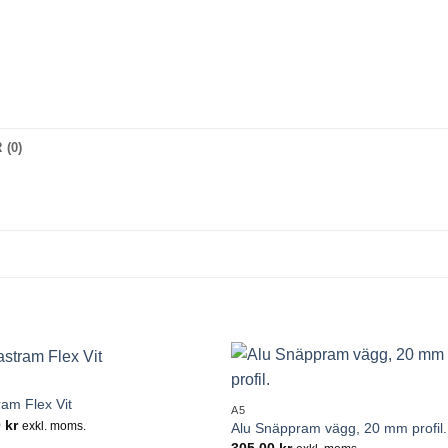
(0)
+
Lägg till i
Lägg till
ram Flex Vit
A5
önskelistan
önskelis
0
kr
exkl. moms.
Alu Snäppram vägg, 20 mm profil.