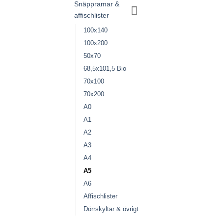
Snäppramar &
affischlister
100x140
100x200
50x70
68,5x101,5 Bio
70x100
70x200
A0
A1
A2
A3
A4
A5
A6
Affischlister
Dörrskyltar & övrigt