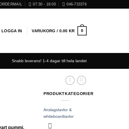
ORDERMAIL
07:30 - 18:00
046-733376
0
LOGGA IN
VARUKORG /
0.00
KR
Snabb leverans! 1-4 dagar till hela landet
PRODUKTKATEGORIER
Anslagstavlor &
whiteboardtavlor
vart gummi.