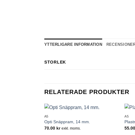
YTTERLIGARE INFORMATION
RECENSIONER 
STORLEK
RELATERADE PRODUKTER
+
+
A5
A5
Lägg till i
Lägg till i
Opti Snäppram, 14 mm.
Plast
önskelistan
önskelistan
70.00
kr
55.0
exkl. moms.