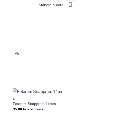
Ståbord & bord
A5
+
A5
 i
Lägg till i
Fotoram Snäppram 14mm
tan
önskelistan
95.00
kr
exkl. moms.