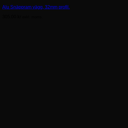
har
Alu Snäppram vägg, 32mm profil.
flera
varianter.
305.00
kr
exkl. moms.
De
olika
alternativen
kan
väljas
på
produktsidan