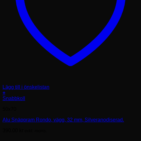
Lägg till i önskelistan
+
Den
Snabbkoll
här
50x70
produkten
har
Alu Snäppram Rondo, vägg, 32 mm, Silveranodiserad.
flera
varianter.
390.00
kr
exkl. moms.
De
olika