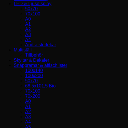
LED & Ljusdisplay
50x70
70x100
A0
A1
A2
A3
A4
Andra storlekar
Multiställ
Tillbehör
Skyltar & Dekaler
Snäppramar & affischlister
100x140
100x200
50x70
68,5x101,5 Bio
70x100
70x200
A0
A1
A2
A3
A4
A5