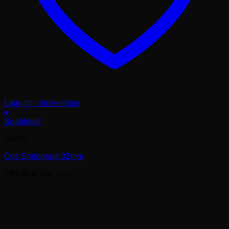
Lägg till i önskelistan
+
Den
Snabbkoll
här
50x70
produkten
har
Opti Snäppram 32mm
flera
varianter.
295.00
kr
exkl. moms.
De
olika
alternativen
kan
väljas
på