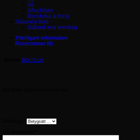
A6
Affischlister
Dörrskyltar & övrigt
Ståbord & bord
Ståbord med överdrag
Ytterligare information
Recensioner (0)
Storlek
50×70 cm
Recensioner
Det finns inga recensioner än.
Bli först med att recensera ”Slide-In ram 25
mm, vertikal”
Ditt betyg
*
Din recension
*