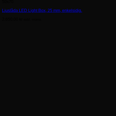
50x70
produkten
har
Ljuslåda LED Light Box, 25 mm, enkelsidig.
flera
varianter.
2,650.00
kr
exkl. moms.
De
olika
alternativen
kan
väljas
på
produktsidan