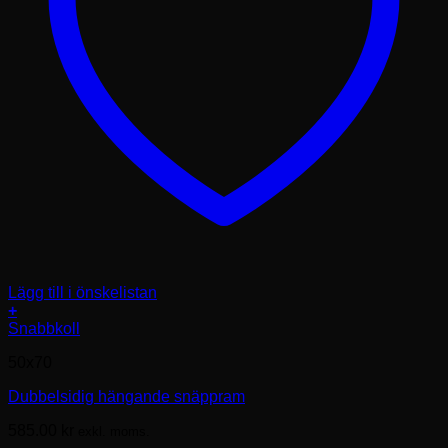
Lägg till i önskelistan
+
Den
Snabbkoll
här
50x70
produkten
har
Dubbelsidig hängande snäppram
flera
varianter.
585.00
kr
exkl. moms.
De