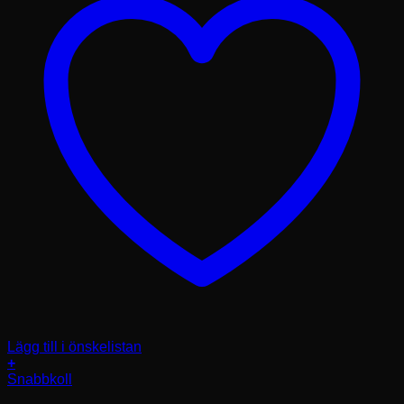
Lägg till i önskelistan
+
Den
Snabbkoll
här