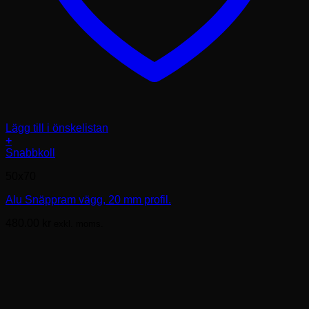
Lägg till i önskelistan
+
Den
Snabbkoll
här
50x70
produkten
har
Alu Snäppram vägg, 20 mm profil.
flera
varianter.
480.00
kr
exkl. moms.
De
olika
alternativen
kan
väljas
på
produktsidan