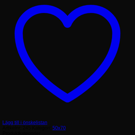
vertikal
mängd
Lägg till i önskelistan
Artikelnr:
245
Kategori:
50x70
Produktkategorier