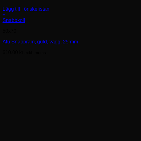
Lägg till i önskelistan
+
Den
Snabbkoll
här
50x70
produkten
har
Alu Snäppram, guld, vägg, 25 mm
flera
varianter.
610.00
kr
exkl. moms.
De
olika
alternativen
kan
väljas
på
produktsidan