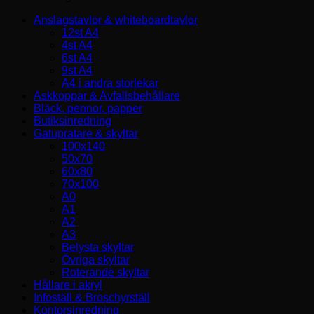
Anslagstavlor & whiteboardtavlor
12st A4
4st A4
6st A4
9st A4
A4 i andra storlekar
Askkoppar & Avfallsbehållare
Bläck, pennor, papper
Butiksinredning
Gatupratare & skyltar
100x140
50x70
60x80
70x100
A0
A1
A2
A3
Belysta skyltar
Övriga skyltar
Roterande skyltar
Hållare i akryl
Infoställ & Broschyrställ
Kontorsinredning