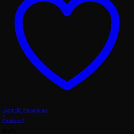
Lägg till i önskelistan
+
Den
Snabbkoll
här
50x70
produkten