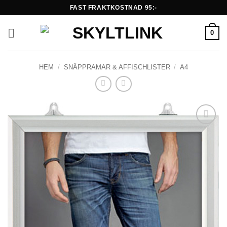
Skip
FAST FRAKTKOSTNAD 95:-
to
content
0
HEM
/
SNÄPPRAMAR & AFFISCHLISTER
/
A4
Lägg till i
önskelistan