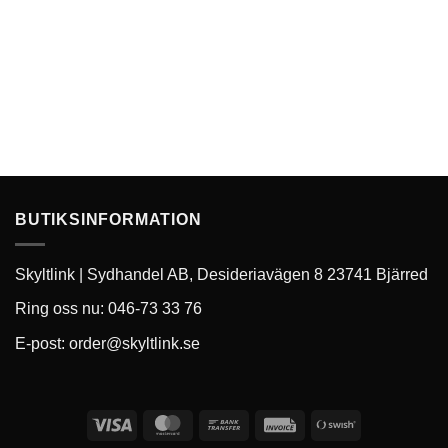
BUTIKSINFORMATION
Skyltlink | Sydhandel AB, Desideriavägen 8 23741 Bjärred
Ring oss nu: 046-73 33 76
E-post:
order@skyltlink.se
Visa
MasterCard
Bank
Invoice
Swish
Transfer
(SE)