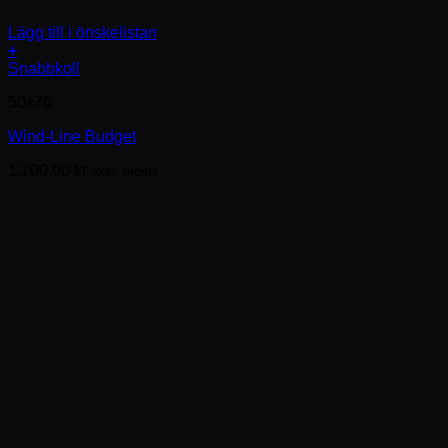
Lägg till i önskelistan
+
Den
Snabbkoll
här
50x70
produkten
har
Wind-Line Budget
flera
varianter.
1,700.00
kr
exkl. moms.
De
olika
alternativen
kan
väljas
på
produktsidan