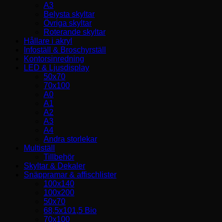
A3
Belysta skyltar
Övriga skyltar
Roterande skyltar
Hållare i akryl
Infoställ & Broschyrställ
Kontorsinredning
LED & Ljusdisplay
50x70
70x100
A0
A1
A2
A3
A4
Andra storlekar
Multiställ
Tillbehör
Skyltar & Dekaler
Snäppramar & affischlister
100x140
100x200
50x70
68,5x101,5 Bio
70x100