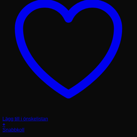
Lägg till i önskelistan
+
Den
Snabbkoll
här