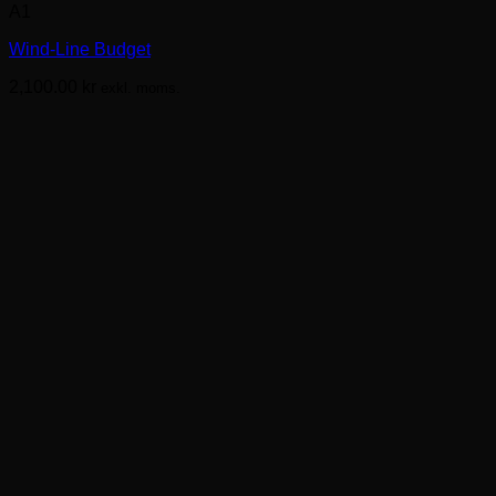
A1
produkten
har
Wind-Line Budget
flera
varianter.
2,100.00
kr
exkl. moms.
De
olika
alternativen
kan
väljas
på
produktsidan