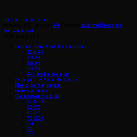
Lägg till i önskelistan
Artikelnr:
137
Kategori:
A0
Etiketter:
skylt med betongfot
,
vindsäker skylt
Produktkategorier
Anslagstavlor & whiteboardtavlor
12st A4
4st A4
6st A4
9st A4
A4 i andra storlekar
Askkoppar & Avfallsbehållare
Bläck, pennor, papper
Butiksinredning
Gatupratare & skyltar
100x140
50x70
60x80
70x100
A0
A1
A2