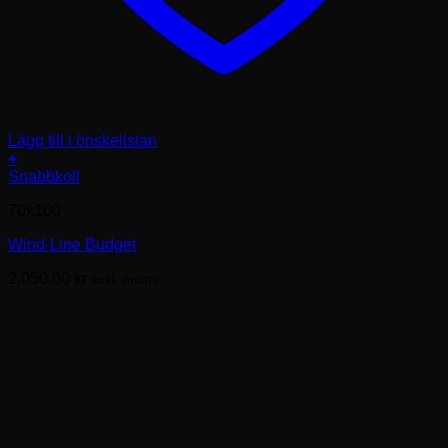
Lägg till i önskelistan
+
Den
Snabbkoll
här
70x100
produkten
har
Wind-Line Budget
flera
varianter.
2,050.00
kr
exkl. moms.
De
olika
alternativen
kan
väljas
på
produktsidan