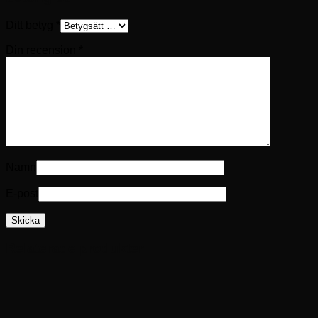
Ditt betyg
*
Din recension
*
Namn
E-post
Relaterade produkter