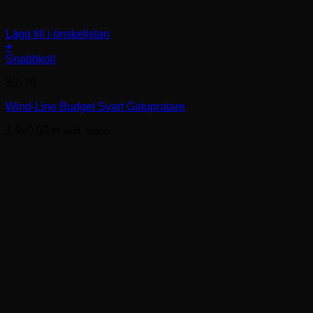
Lägg till i önskelistan
+
Den
Snabbkoll
här
50x70
produkten
har
Wind-Line Budget Svart Gatupratare
flera
varianter.
1,900.00
kr
exkl. moms.
De
olika
alternativen
kan
väljas
på
produktsidan