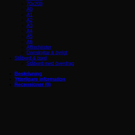
70x200
A0
A1
A2
A3
A4
A5
A6
Affischlister
Dörrskyltar & övrigt
Ståbord & bord
Ståbord med överdrag
Beskrivning
Ytterligare information
Recensioner (0)