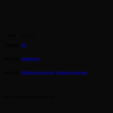
Vikt
100 kg
Storlek
A0
Välj färg
Aluminium
Logo top
Exklusive logo top
,
Inklusive logo top
Recensioner
Det finns inga recensioner än.
Bli först med att recensera ”Utomhusskylt med
betongfot”