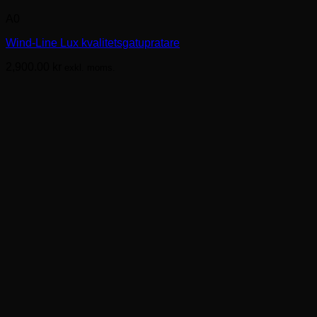
här
A0
produkten
har
Wind-Line Lux kvalitetsgatupratare
flera
varianter.
2,900.00
kr
exkl. moms.
De
olika
alternativen
kan
väljas
på
produktsidan