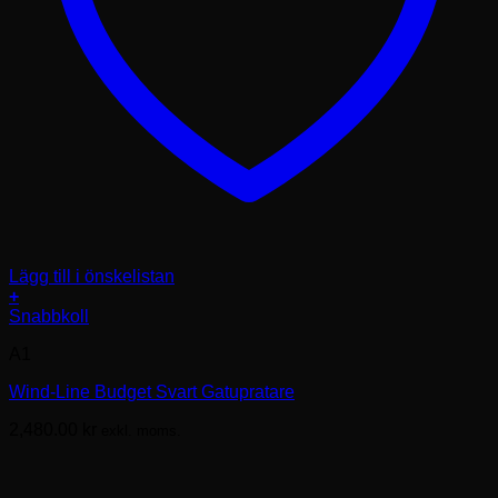
Lägg till i önskelistan
+
Den
Snabbkoll
här
A1
produkten
har
Wind-Line Budget Svart Gatupratare
flera
varianter.
2,480.00
kr
exkl. moms.
De
olika
alternativen
kan