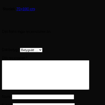
Storlek
70×100 cm
Recensioner
Det finns inga recensioner än.
Bli först med att recensera ”Affischsträckare”
Ditt betyg
*
Din recension
*
Namn