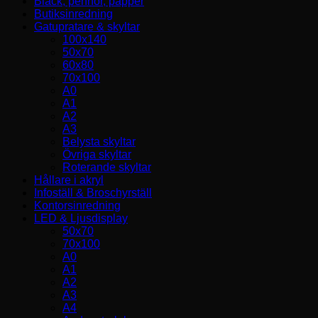
Bläck, pennor, papper
Butiksinredning
Gatupratare & skyltar
100x140
50x70
60x80
70x100
A0
A1
A2
A3
Belysta skyltar
Övriga skyltar
Roterande skyltar
Hållare i akryl
Infoställ & Broschyrställ
Kontorsinredning
LED & Ljusdisplay
50x70
70x100
A0
A1
A2
A3
A4