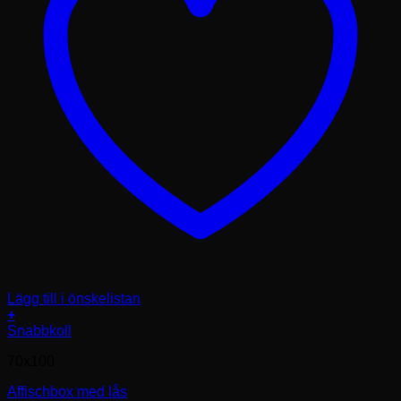
Lägg till i önskelistan
+
Den
Snabbkoll
här
70x100
produkten
har
Affischbox med lås
flera