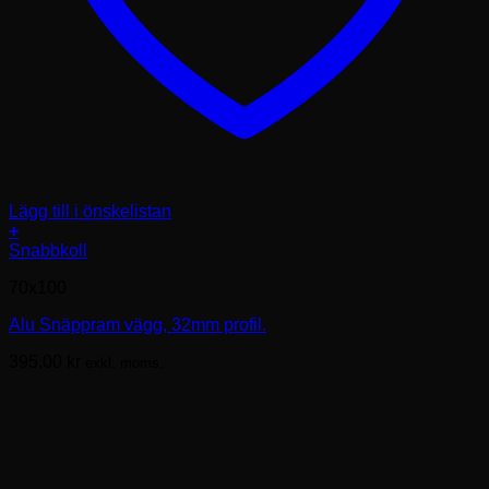
Lägg till i önskelistan
+
Den
Snabbkoll
här
70x100
produkten
har
Alu Snäppram vägg, 32mm profil.
flera
varianter.
395.00
kr
exkl. moms.
De
olika
alternativen
kan
väljas
på
produktsidan