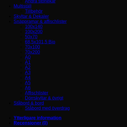
Andra storlekar
Multiställ
Tillbehör
Skyltar & Dekaler
Snäppramar & affischlister
100x140
100x200
50x70
68,5x101,5 Bio
70x100
70x200
A0
A1
A2
A3
A4
A5
A6
Affischlister
Dörrskyltar & övrigt
Ståbord & bord
Ståbord med överdrag
Ytterligare information
Recensioner (0)