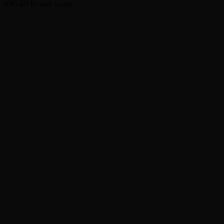
695.00
kr
exkl. moms.
De
olika
alternativen
kan
väljas
på
produktsidan