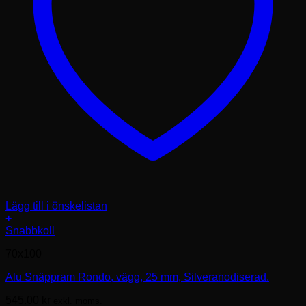
Lägg till i önskelistan
+
Den
Snabbkoll
här
70x100
produkten
har
Alu Snäppram Rondo, vägg, 25 mm, Silveranodiserad.
flera
varianter.
545.00
kr
exkl. moms.
De