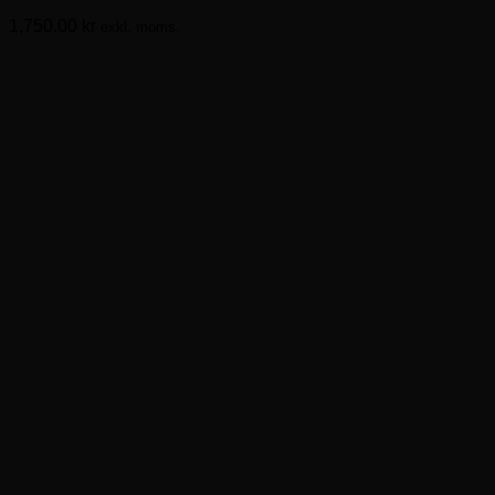
varianter.
1,750.00
kr
exkl. moms.
De
olika
alternativen
kan
väljas
på
produktsidan