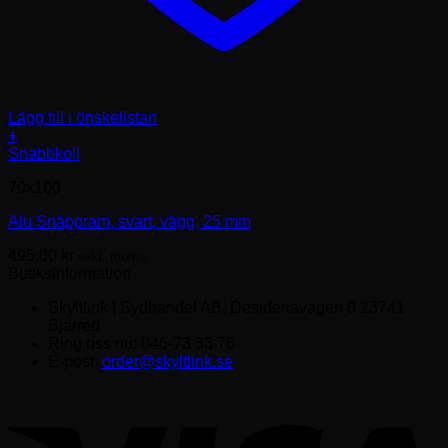
Lägg till i önskelistan
+
Den
Snabbkoll
här
70x100
produkten
har
Alu Snäppram, svart, vägg, 25 mm
flera
varianter.
495.00
kr
exkl. moms.
De
Butiksinformation
olika
alternativen
Skyltlink | Sydhandel AB, Desideriavägen 8 23741
kan
Bjärred
väljas
Ring oss nu: 046-73 33 76
på
E-post:
order@skyltlink.se
produktsidan
V