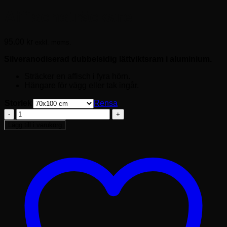
Affischsträckare
95.00
kr
exkl. moms.
Silveranodiserad dubbelsidig lättviktsram i aluminium.
Sträcker en affisch i fyra hörn.
Hängare för vägg eller tak ingår.
Storlek
Rensa
Affischsträckare
mängd
Lägg till i varukorg