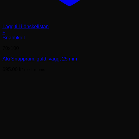
Lägg till i önskelistan
+
Den
Snabbkoll
här
70x100
produkten
har
Alu Snäppram, guld, vägg, 25 mm
flera
varianter.
695.00
kr
exkl. moms.
De
olika
alternativen
kan
väljas
på
produktsidan