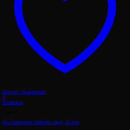
Lägg till i önskelistan
+
Den
Snabbkoll
här
70x100
produkten
har
Alu Snäppram, träfinish, vägg, 25 mm
flera
varianter.