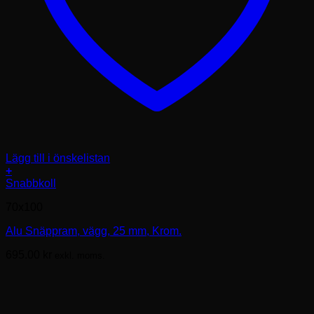
Lägg till i önskelistan
+
Den
Snabbkoll
här
70x100
produkten
har
Alu Snäppram, vägg, 25 mm, Krom.
flera
varianter.
695.00
kr
exkl. moms.
De
olika
alternativen
kan
väljas