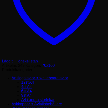
Lägg till i önskelistan
Artikelnr:
249
Kategori:
70x100
Produktkategorier
Anslagstavlor & whiteboardtavlor
12st A4
4st A4
6st A4
9st A4
A4 i andra storlekar
Askkoppar & Avfallsbehållare