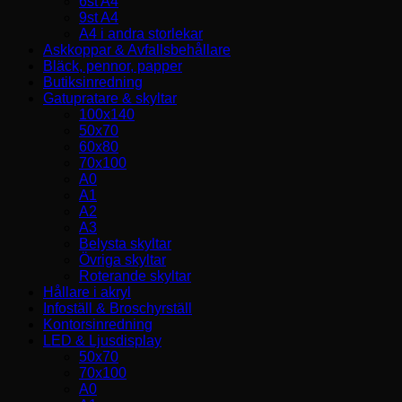
6st A4
9st A4
A4 i andra storlekar
Askkoppar & Avfallsbehållare
Bläck, pennor, papper
Butiksinredning
Gatupratare & skyltar
100x140
50x70
60x80
70x100
A0
A1
A2
A3
Belysta skyltar
Övriga skyltar
Roterande skyltar
Hållare i akryl
Infoställ & Broschyrställ
Kontorsinredning
LED & Ljusdisplay
50x70
70x100
A0