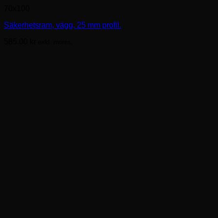
här
70x100
produkten
har
Säkerhetsram, vägg, 25 mm profil.
flera
varianter.
585.00
kr
exkl. moms.
De
olika
alternativen
kan
väljas
på
produktsidan