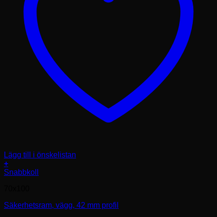
Lägg till i önskelistan
+
Den
Snabbkoll
här
70x100
produkten
har
Säkerhetsram, vägg, 42 mm profil
flera
varianter.