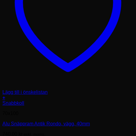
Lägg till i önskelistan
+
Den
Snabbkoll
här
70x100
produkten
har
Alu Snäppram Antik Rondo, vägg, 40mm
flera
varianter.
740.00
kr
exkl. moms.
De