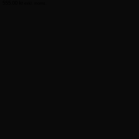
555.00
kr
exkl. moms.
De
olika
alternativen
kan
väljas
på
produktsidan