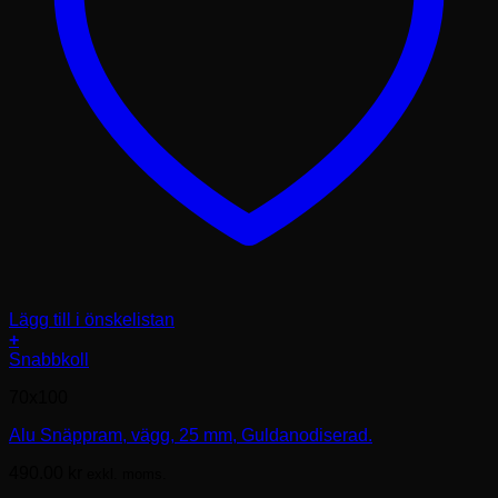
Lägg till i önskelistan
+
Den
Snabbkoll
här
70x100
produkten
har
Alu Snäppram, vägg, 25 mm, Guldanodiserad.
flera
varianter.
490.00
kr
exkl. moms.
De