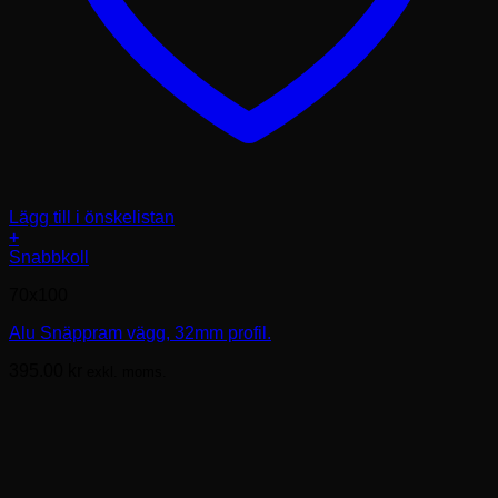
Lägg till i önskelistan
+
Den
Snabbkoll
här
70x100
produkten
har
Alu Snäppram vägg, 32mm profil.
flera
varianter.
395.00
kr
exkl. moms.
De
olika
alternativen
kan
väljas
på
produktsidan