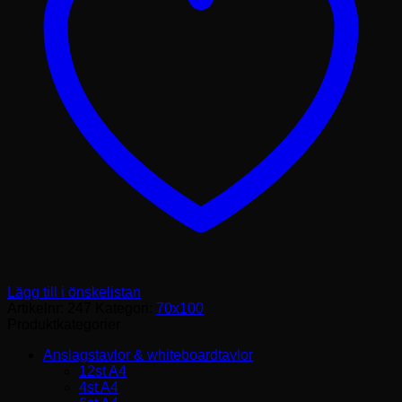
Lägg till i önskelistan
Artikelnr:
247
Kategori:
70x100
Produktkategorier
Anslagstavlor & whiteboardtavlor
12st A4
4st A4