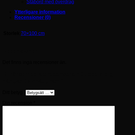
Ståbord med överdrag
Ytterligare information
Recensioner (0)
Storlek
70×100 cm
Recensioner
Det finns inga recensioner än.
Bli först med att recensera ”Dubbelsidig
hängande snäppram”
Ditt betyg
*
Din recension
*