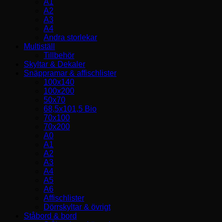
A1
A2
A3
A4
Andra storlekar
Multiställ
Tillbehör
Skyltar & Dekaler
Snäppramar & affischlister
100x140
100x200
50x70
68,5x101,5 Bio
70x100
70x200
A0
A1
A2
A3
A4
A5
A6
Affischlister
Dörrskyltar & övrigt
Ståbord & bord