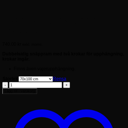
Dubbelsidig hängande
snäppram
740.00
kr
exkl. moms.
Dubbelsidig snäppram med två krokar för upphängning,
krokar ingår.
Finns även vajerupphängning.
Storlek
Rensa
Dubbelsidig
hängande
Lägg till i varukorg
snäppram
mängd