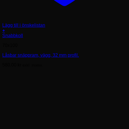
Lägg till i önskelistan
+
Den
Snabbkoll
här
70x100
produkten
har
Låsbar snäppram, vägg, 32 mm profil.
flera
varianter.
580.00
kr
exkl. moms.
De
olika
alternativen
kan
väljas
på
produktsidan