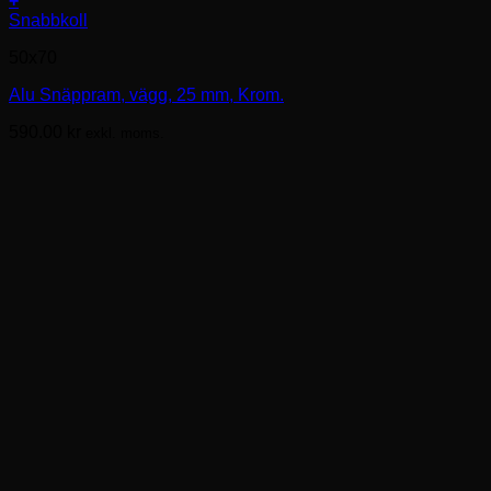
+
Den
Snabbkoll
här
50x70
produkten
har
Alu Snäppram, vägg, 25 mm, Krom.
flera
varianter.
590.00
kr
exkl. moms.
De
olika
alternativen
kan
väljas
på
produktsidan