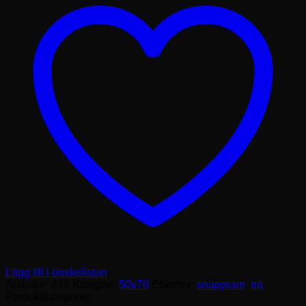
mm
mängd
Lägg till i önskelistan
Artikelnr:
216
Kategori:
50x70
Etiketter:
snäppram
,
trä
Produktkategorier