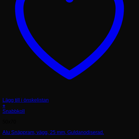
Lägg till i önskelistan
+
Den
Snabbkoll
här
50x70
produkten
har
Alu Snäppram, vägg, 25 mm, Guldanodiserad.
flera
varianter.