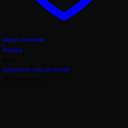
Lägg till i önskelistan
+
Den
Snabbkoll
här
50x70
produkten
har
Säkerhetsram, vägg, 25 mm profil.
flera
varianter.
295.00
kr
exkl. moms.
De
olika
alternativen
kan
väljas
på
produktsidan