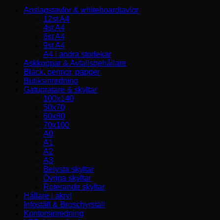
Anslagstavlor & whiteboardtavlor
12st A4
4st A4
6st A4
9st A4
A4 i andra storlekar
Askkoppar & Avfallsbehållare
Bläck, pennor, papper
Butiksinredning
Gatupratare & skyltar
100x140
50x70
60x80
70x100
A0
A1
A2
A3
Belysta skyltar
Övriga skyltar
Roterande skyltar
Hållare i akryl
Infoställ & Broschyrställ
Kontorsinredning