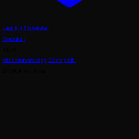
Lägg till i önskelistan
+
Den
Snabbkoll
här
50x70
produkten
har
Alu Snäppram vägg, 30mm profil.
flera
varianter.
277.00
kr
exkl. moms.
De
olika
alternativen
kan
väljas
på
produktsidan