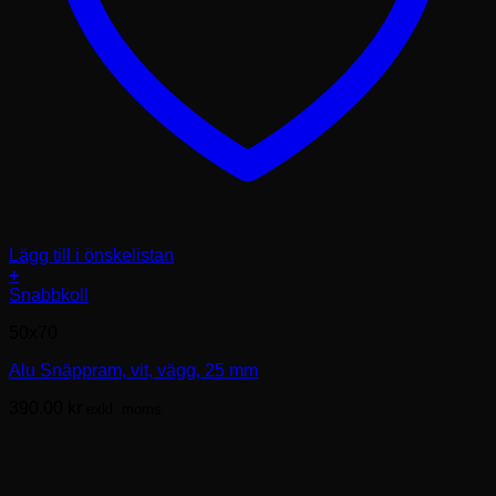
Lägg till i önskelistan
+
Den
Snabbkoll
här
50x70
produkten
har
Alu Snäppram, vit, vägg, 25 mm
flera
varianter.
390.00
kr
exkl. moms.
De
olika
alternativen
kan
väljas