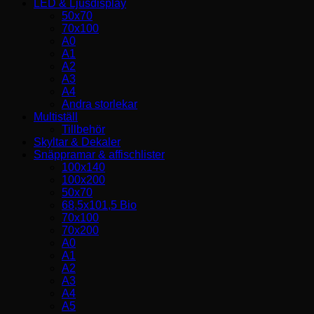
LED & Ljusdisplay
50x70
70x100
A0
A1
A2
A3
A4
Andra storlekar
Multiställ
Tillbehör
Skyltar & Dekaler
Snäppramar & affischlister
100x140
100x200
50x70
68,5x101,5 Bio
70x100
70x200
A0
A1
A2
A3
A4
A5