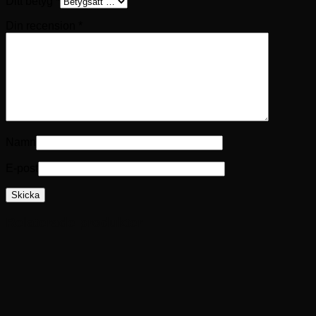
Ditt betyg
*
Din recension
*
Namn
E-post
Relaterade produkter