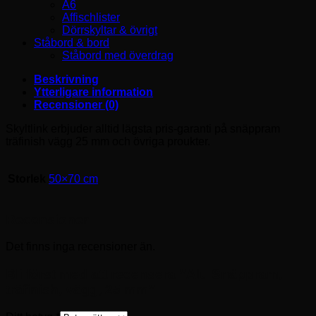
A6
Affischlister
Dörrskyltar & övrigt
Ståbord & bord
Ståbord med överdrag
Beskrivning
Ytterligare information
Recensioner (0)
Skyltlink erbjuder alltid lägsta pris-garanti på snäppram
träfinish vägg 25 mm och övriga proukter.
Storlek
50×70 cm
Recensioner
Det finns inga recensioner än.
Bli först med att recensera ”Alu Snäppram,
träfinish, vägg, 25 mm”