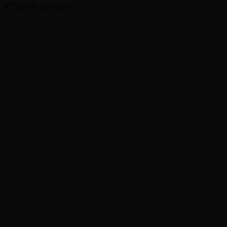
475.00
kr
exkl. moms.
De
olika
alternativen
kan
väljas
på
produktsidan