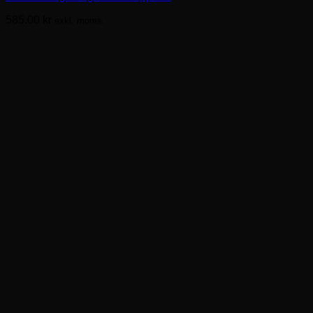
varianter.
585.00
kr
exkl. moms.
De
olika
alternativen
kan
väljas
på
produktsidan