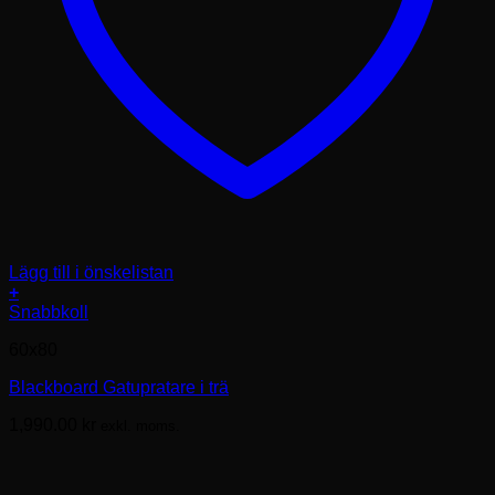
Lägg till i önskelistan
+
Den
Snabbkoll
här
60x80
produkten
har
Blackboard Gatupratare i trä
flera
varianter.
1,990.00
kr
exkl. moms.
De
olika
alternativen
kan