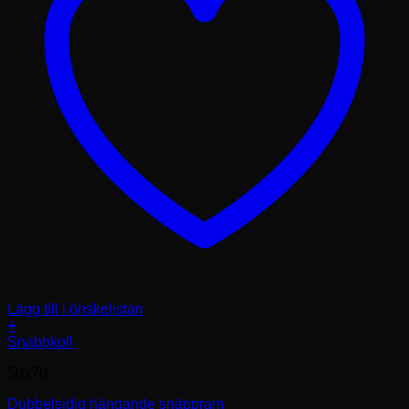
Lägg till i önskelistan
+
Den
Snabbkoll
här
50x70
produkten
har
Dubbelsidig hängande snäppram
flera