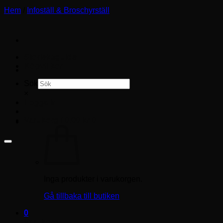
Hem
/
Infoställ & Broschyrställ
Storleksguide
Köpvillkor
Sök
×
Logga in
Varukorg /
0.00
kr
0
Inga produkter i varukorgen.
Gå tillbaka till butiken
0
Varukorg