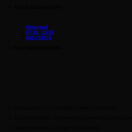
Skip
Fast fraktkostnad 95:-
to
content
Ordermail
07:30 - 18:00
046-733376
Fast fraktkostnad 95:-
Prisgaranti! Finner ni billigare sänker vi ytterligare
Europeisk kvalitet. Tillverkning i Danmark och övriga Eu
Snabb leverans! 1-4 dagar till hela landet