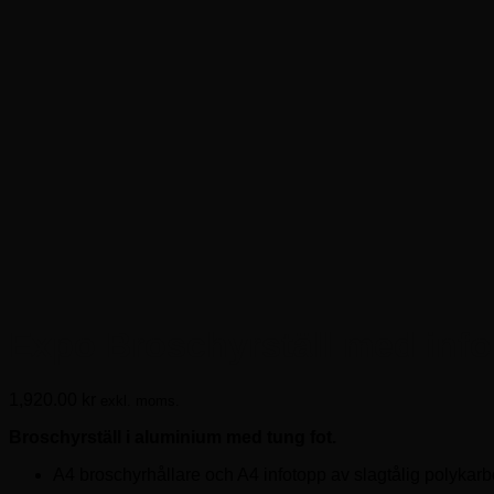
Expo Broschyrställ med info
1,920.00
kr
exkl. moms.
Broschyrställ i aluminium med tung fot.
A4 broschyrhållare och A4 infotopp av slagtålig polykarb