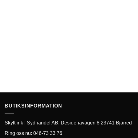
BUTIKSINFORMATION
Skyltlink | Sydhandel AB, Desideriavägen 8 23741 Bjärred
Ring oss nu: 046-73 33 76