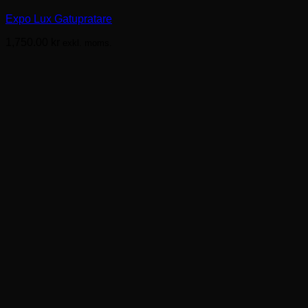
har
Expo Lux Gatupratare
flera
varianter.
1,750.00
kr
exkl. moms.
De
olika
alternativen
kan
väljas
på
produktsidan