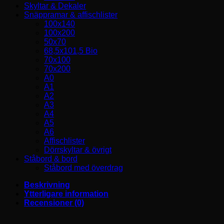
Skyltar & Dekaler
Snäppramar & affischlister
100x140
100x200
50x70
68,5x101,5 Bio
70x100
70x200
A0
A1
A2
A3
A4
A5
A6
Affischlister
Dörrskyltar & övrigt
Ståbord & bord
Ståbord med överdrag
Beskrivning
Ytterligare information
Recensioner (0)