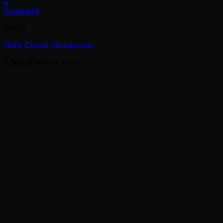
+
Den
Snabbkoll
här
50x70
produkten
har
Gotik Classic Gatupratare
flera
varianter.
3,500.00
kr
exkl. moms.
De
olika
alternativen
kan
väljas
på
produktsidan