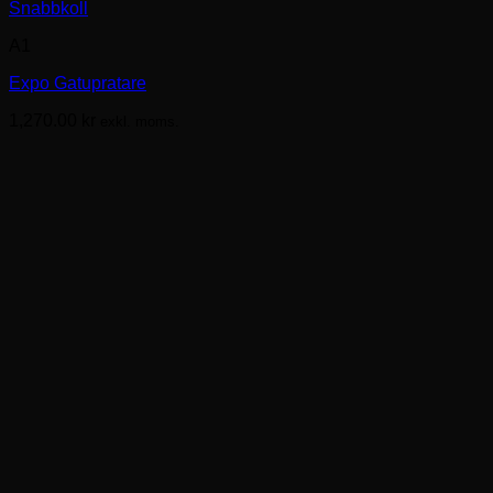
Den
Snabbkoll
här
A1
produkten
har
Expo Gatupratare
flera
varianter.
1,270.00
kr
exkl. moms.
De
olika
alternativen
kan
väljas
på
produktsidan