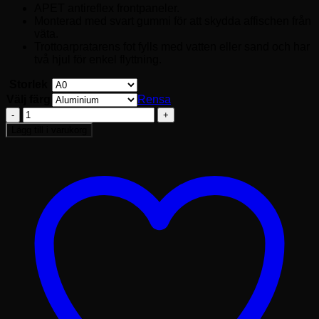
APET antireflex frontpaneler.
Monterad med svart gummi för att skydda affischen från
väta.
Trottoarpratarens fot fylls med vatten eller sand och har
två hjul för enkel flyttning.
Storlek
Välj färg
Rensa
Gatupratare
Wind-
Lägg till i varukorg
Sign
Vattenfylld
budget
mängd