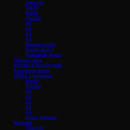
100x140
50x70
60x80
70x100
A0
A1
A2
A3
Belysta skyltar
Övriga skyltar
Roterande skyltar
Hållare i akryl
Infoställ & Broschyrställ
Kontorsinredning
LED & Ljusdisplay
50x70
70x100
A0
A1
A2
A3
A4
Andra storlekar
Multiställ
Tillbehör