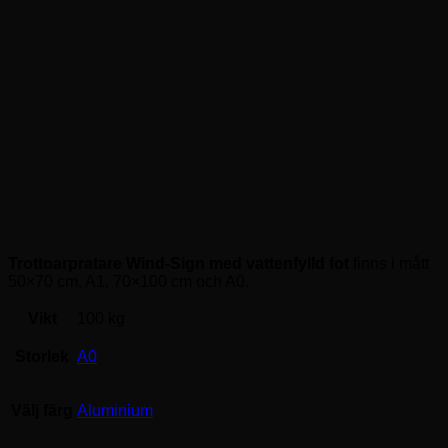
Trottoarpratare Wind-Sign med vattenfylld fot
finns i mått
50×70 cm, A1, 70×100 cm och A0.
Vikt
100 kg
Storlek
A0
Välj färg
Aluminium