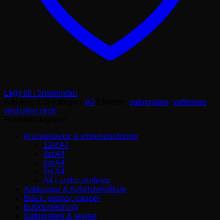
Lägg till i önskelistan
Artikelnr:
129
Kategori:
A0
Etiketter:
gatupratare
,
vattenbas
,
vindsäker skylt
Produktkategorier
Anslagstavlor & whiteboardtavlor
12st A4
4st A4
6st A4
9st A4
A4 i andra storlekar
Askkoppar & Avfallsbehållare
Bläck, pennor, papper
Butiksinredning
Gatupratare & skyltar