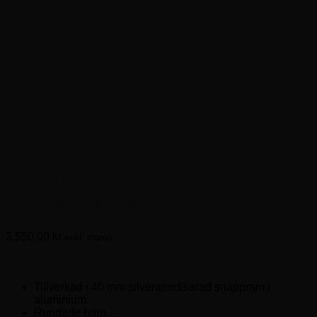
Gatupratare Wind-Sign
Vattenfylld budget
3,550.00
kr
exkl. moms.
Trottoarpratare/gatupratare med vattenfylld fot
Tillverkad i 40 mm silveranodiserad snäppram i
aluminium.
Rundade hörn.