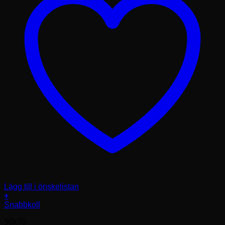
Lägg till i önskelistan
+
Den
Snabbkoll
här
50x70
produkten