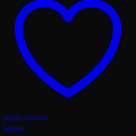
Lägg till i önskelistan
+
Den
Snabbkoll
här