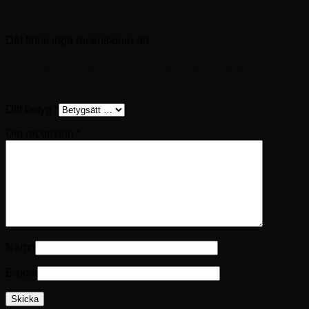
Recensioner
Det finns inga recensioner än.
Bli först med att recensera ”Gatupratare Wind-
Sign Vattenfylld budget”
Ditt betyg
*
Din recension
*
Namn
E-post