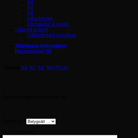
A4
A5
A6
Affischlister
Dörrskyltar & övrigt
Ståbord & bord
Ståbord med överdrag
Ytterligare information
Recensioner (0)
Storlek
A3
,
A2
,
A1
,
50×70 cm
Recensioner
Det finns inga recensioner än.
Bli först med att recensera ”Konvex ljuslåda”
Ditt betyg
*
Din recension
*