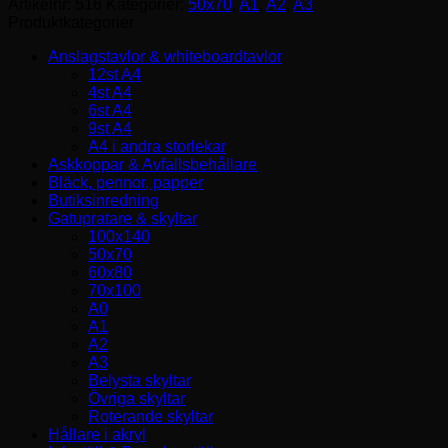
Artikelnr:
516
Kategorier:
50x70
,
A1
,
A2
,
A3
Produktkategorier
Anslagstavlor & whiteboardtavlor
12st A4
4st A4
6st A4
9st A4
A4 i andra storlekar
Askkoppar & Avfallsbehållare
Bläck, pennor, papper
Butiksinredning
Gatupratare & skyltar
100x140
50x70
60x80
70x100
A0
A1
A2
A3
Belysta skyltar
Övriga skyltar
Roterande skyltar
Hållare i akryl