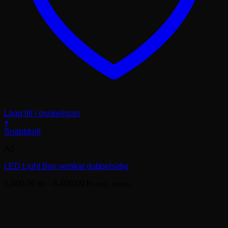
Lägg till i önskelistan
+
Den
Snabbkoll
här
A3
produkten
har
LED Light Box vertikal dubbelsidig
flera
varianter.
Prisintervall:
1,400.00
kr
–
6,400.00
kr
exkl. moms.
De
1,400.00kr
olika
till
alternativen
6,400.00kr
kan
väljas