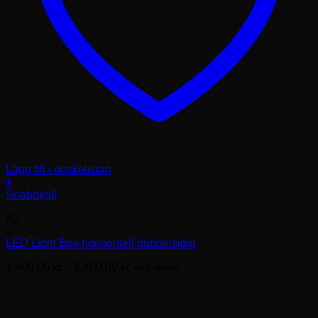
Lägg till i önskelistan
+
Den
Snabbkoll
här
A2
produkten
har
LED Light Box horisontell dubbelsidig
flera
varianter.
Prisintervall:
1,400.00
kr
–
6,400.00
kr
exkl. moms.
De
1,400.00kr
olika
till
alternativen
6,400.00kr
kan