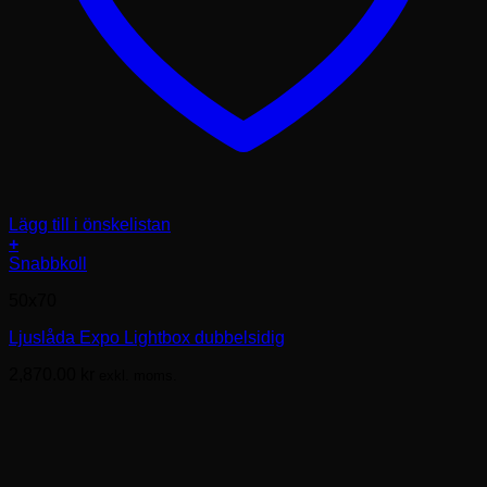
Lägg till i önskelistan
+
Den
Snabbkoll
här
50x70
produkten
har
Ljuslåda Expo Lightbox dubbelsidig
flera
varianter.
2,870.00
kr
exkl. moms.
De
olika
alternativen
kan
väljas
på