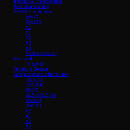
Infoställ & Broschyrställ
Kontorsinredning
LED & Ljusdisplay
50x70
70x100
A0
A1
A2
A3
A4
Andra storlekar
Multiställ
Tillbehör
Skyltar & Dekaler
Snäppramar & affischlister
100x140
100x200
50x70
68,5x101,5 Bio
70x100
70x200
A0
A1
A2
A3