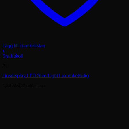
Lägg till i önskelistan
+
Den
Snabbkoll
här
A1
produkten
har
Ljusdisplay LED Slim-Light Lux enkelsidig
flera
varianter.
4,230.00
kr
exkl. moms.
De
olika
alternativen
kan
väljas
på
produktsidan