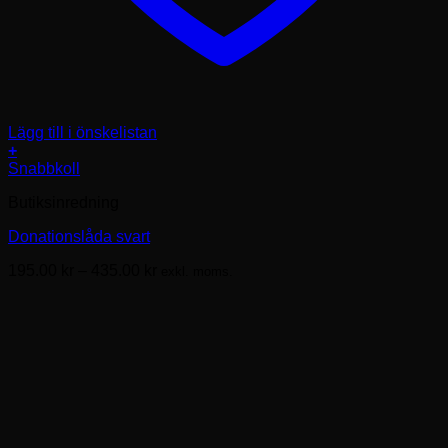
Lägg till i önskelistan
+
Den
Snabbkoll
här
Butiksinredning
produkten
har
Donationslåda svart
flera
varianter.
Prisintervall:
195.00
kr
–
435.00
kr
exkl. moms.
De
195.00kr
olika
till
alternativen
435.00kr
kan
väljas
på
produktsidan