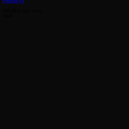
Podium x3
249.00
kr
exkl. moms.
Rea!