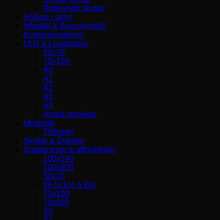
Roterande skyltar
Hållare i akryl
Infoställ & Broschyrställ
Kontorsinredning
LED & Ljusdisplay
50x70
70x100
A0
A1
A2
A3
A4
Andra storlekar
Multiställ
Tillbehör
Skyltar & Dekaler
Snäppramar & affischlister
100x140
100x200
50x70
68,5x101,5 Bio
70x100
70x200
A0