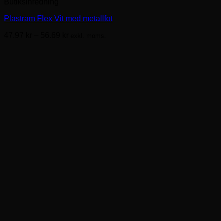
Butiksinredning
produkten
har
Plastram Flex Vit med metallfot
flera
varianter.
Prisintervall:
47.97
kr
–
56.69
kr
exkl. moms.
De
47.97kr
olika
till
alternativen
56.69kr
kan
väljas
på
produktsidan