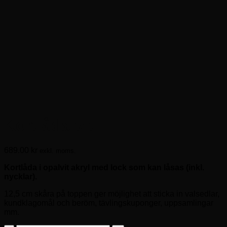
Kortlåda vit
689.00
kr
exkl. moms.
Kortlåda i opalvit akryl med lock som kan låsas (inkl.
nycklar).
12,5 cm skåra på toppen ger möjlighet att sticka in valsedlar,
kundklagomål och beröm, tävlingskuponger, uppsamlingar
mm.