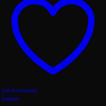
Lägg till i önskelistan
+
Den
Snabbkoll
här