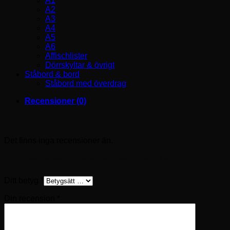
A1
A2
A3
A4
A5
A6
Affischlister
Dörrskyltar & övrigt
Ståbord & bord
Ståbord med överdrag
Recensioner (0)
Recensioner
Det finns inga recensioner än.
Bli först med att recensera ”Kortlåda vit”
Ditt betyg
*
Din recension
*