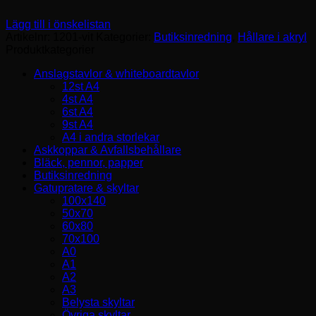
Lägg till i önskelistan
Artikelnr:
1201-vit
Kategorier:
Butiksinredning
,
Hållare i akryl
Produktkategorier
Anslagstavlor & whiteboardtavlor
12st A4
4st A4
6st A4
9st A4
A4 i andra storlekar
Askkoppar & Avfallsbehållare
Bläck, pennor, papper
Butiksinredning
Gatupratare & skyltar
100x140
50x70
60x80
70x100
A0
A1
A2
A3
Belysta skyltar
Övriga skyltar