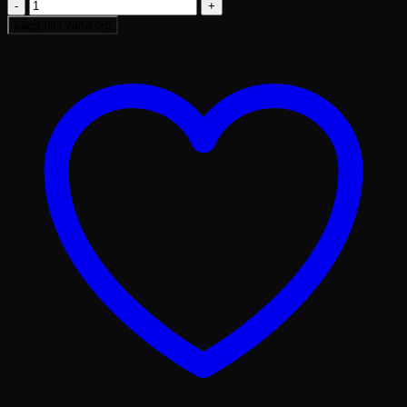
Kortlåda
vit
Lägg till i varukorg
mängd