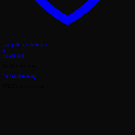
Lägg till i önskelistan
+
Den
Snabbkoll
här
Butiksinredning
produkten
har
Pall dubbelsteg
flera
varianter.
479.00
kr
exkl. moms.
De
olika
alternativen
kan
väljas
på
produktsidan