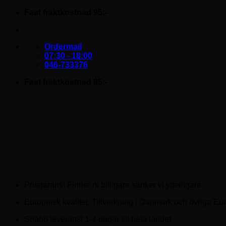
Skip
Fast fraktkostnad 95:-
to
content
Ordermail
07:30 - 18:00
046-733376
Fast fraktkostnad 95:-
Prisgaranti! Finner ni billigare sänker vi ytterligare
Europeisk kvalitet. Tillverkning i Danmark och övriga Eu
Snabb leverans! 1-4 dagar till hela landet