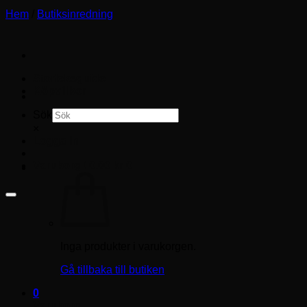
Hem
/
Butiksinredning
Storleksguide
Köpvillkor
Sök
×
Logga in
Varukorg /
0.00
kr
0
Inga produkter i varukorgen.
Gå tillbaka till butiken
0
Varukorg