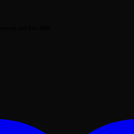
inkar
lackerad i grå RAL 9006
.