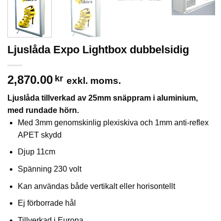
Ljuslåda Expo Lightbox dubbelsidig
2,870.00
kr
exkl. moms.
Ljuslåda tillverkad av 25mm snäppram i aluminium,
med rundade hörn.
Med 3mm genomskinlig plexiskiva och 1mm anti-reflex
APET skydd
Djup 11cm
Spänning 230 volt
Kan användas både vertikalt eller horisontellt
Ej förborrade hål
Tillverkad i Europa.