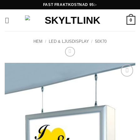
Skip
FAST FRAKTKOSTNAD 95:-
to
content
0
HEM
/
LED & LJUSDISPLAY
/
50X70
Lägg till i
önskelistan