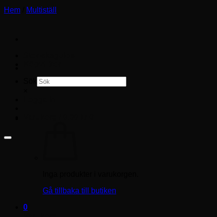
Hem
/
Multiställ
Storleksguide
Köpvillkor
Sök
×
Logga in
Varukorg /
0.00
kr
0
Inga produkter i varukorgen.
Gå tillbaka till butiken
0
Varukorg