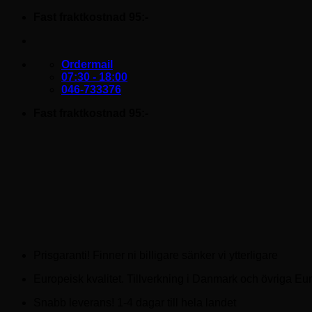
Skip
Fast fraktkostnad 95:-
to
content
Ordermail
07:30 - 18:00
046-733376
Fast fraktkostnad 95:-
Prisgaranti! Finner ni billigare sänker vi ytterligare
Europeisk kvalitet. Tillverkning i Danmark och övriga Eu
Snabb leverans! 1-4 dagar till hela landet