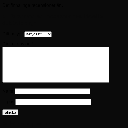
Det finns inga recensioner än.
Bli först med att recensera ”Multiställ 8
dubbelsidig”
Ditt betyg
*
Din recension
*
Namn
E-post
Relaterade produkter