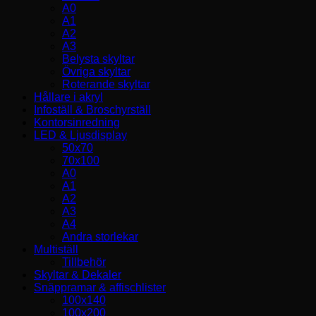
A0
A1
A2
A3
Belysta skyltar
Övriga skyltar
Roterande skyltar
Hållare i akryl
Infoställ & Broschyrställ
Kontorsinredning
LED & Ljusdisplay
50x70
70x100
A0
A1
A2
A3
A4
Andra storlekar
Multiställ
Tillbehör
Skyltar & Dekaler
Snäppramar & affischlister
100x140
100x200