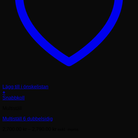
Lägg till i önskelistan
+
Den
Snabbkoll
här
Multiställ
produkten
har
Multiställ 6 dubbelsidig
flera
varianter.
Prisintervall:
2,700.00
kr
–
2,790.00
kr
exkl. moms.
De
2,700.00kr
olika