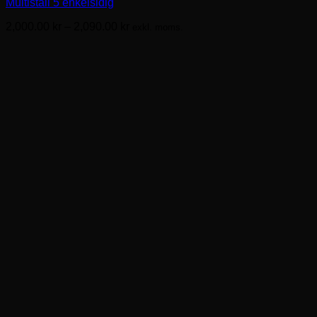
Multiställ 5 enkelsidig
flera
varianter.
Prisintervall:
2,000.00
kr
–
2,090.00
kr
exkl. moms.
De
2,000.00kr
olika
till
alternativen
2,090.00kr
kan
väljas
på
produktsidan