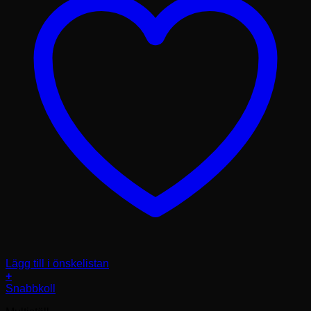
Lägg till i önskelistan
+
Den
Snabbkoll
här