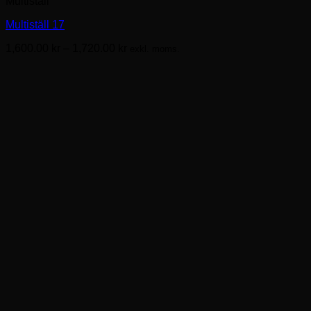
Multiställ
produkten
har
Multiställ 17
flera
varianter.
Prisintervall:
1,600.00
kr
–
1,720.00
kr
exkl. moms.
De
1,600.00kr
olika
till
alternativen
1,720.00kr
kan
väljas
på
produktsidan