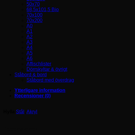
50x70
68,5x101,5 Bio
70x100
70x200
A0
A1
A2
A3
A4
A5
A6
Affischlister
Dörrskyltar & övrigt
Ståbord & bord
Ståbord med överdrag
Ytterligare information
Recensioner (0)
Hylla
Stål
,
Akryl
Recensioner