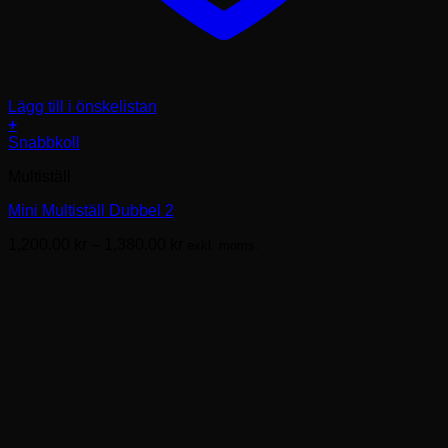
Lägg till i önskelistan
+
Den
Snabbkoll
här
Multiställ
produkten
har
Mini Multiställ Dubbel 2
flera
varianter.
Prisintervall:
1,200.00
kr
–
1,380.00
kr
exkl. moms.
De
1,200.00kr
olika
till
alternativen
1,380.00kr
kan
väljas
på
produktsidan