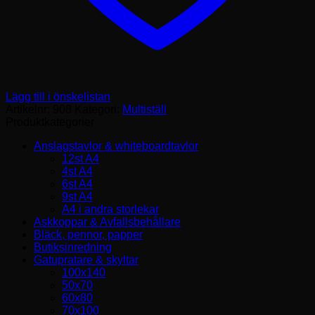
Lägg till i önskelistan
Artikelnr:
908
Kategori:
Multiställ
Produktkategorier
Anslagstavlor & whiteboardtavlor
12st A4
4st A4
6st A4
9st A4
A4 i andra storlekar
Askkoppar & Avfallsbehållare
Bläck, pennor, papper
Butiksinredning
Gatupratare & skyltar
100x140
50x70
60x80
70x100