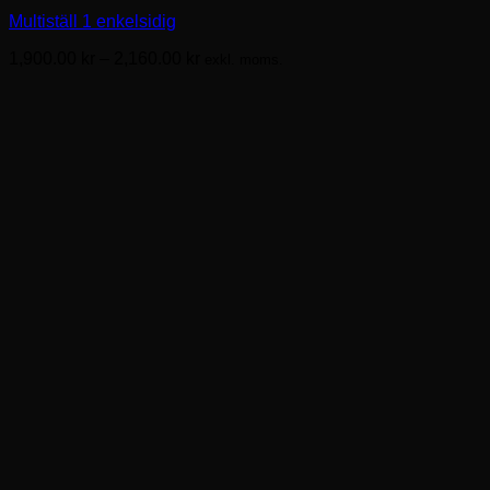
har
Multiställ 1 enkelsidig
flera
varianter.
Prisintervall:
1,900.00
kr
–
2,160.00
kr
exkl. moms.
De
1,900.00kr
olika
till
alternativen
2,160.00kr
kan
väljas
på
produktsidan