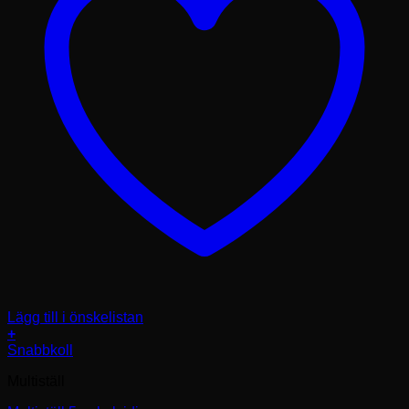
Lägg till i önskelistan
+
Den
Snabbkoll
här
Multiställ
produkten
har