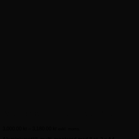
Multiställ 8 dubbelsidig
Prisintervall:
3,000.00
kr
–
3,180.00
kr
exkl. moms.
3,000.00kr