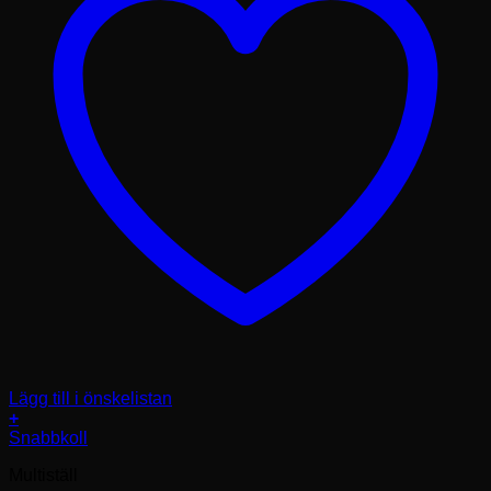
Lägg till i önskelistan
+
Den
Snabbkoll
här
Multiställ
produkten