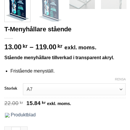
T-Menyhållare stående
Prisintervall:
13.00
–
119.00
kr
kr
exkl. moms.
13.00kr
Stående menyhållare tillverkad i transparent akryl.
till
119.00kr
Fristående menyställ.
RENSA
Storlek
Det
Det
22.00
kr
15.84
kr
exkl. moms.
ursprungliga
nuvarande
priset
priset
Produktblad
var:
är:
22.00kr.
15.84kr.
T-Menyhållare stående mängd