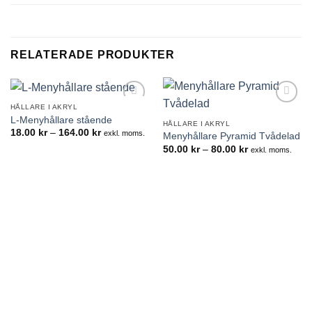
RELATERADE PRODUKTER
HÅLLARE I AKRYL
Lägg till i
Lägg till i
L-Menyhållare stående
önskelistan
önskelistan
HÅLLARE I AKRYL
Prisintervall:
18.00
kr
–
164.00
kr
exkl. moms.
Menyhållare Pyramid Tvådelad
18.00kr
Prisintervall:
50.00
kr
–
80.00
kr
till
exkl. moms.
50.00kr
164.00kr
till
80.00kr