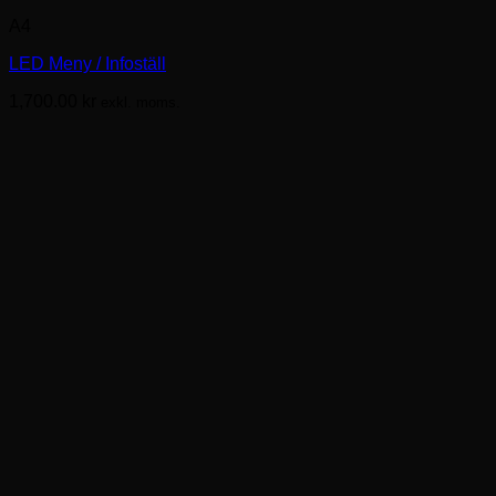
här
A4
produkten
har
LED Meny / Infoställ
flera
varianter.
1,700.00
kr
exkl. moms.
De
olika
alternativen
kan
väljas
på
produktsidan