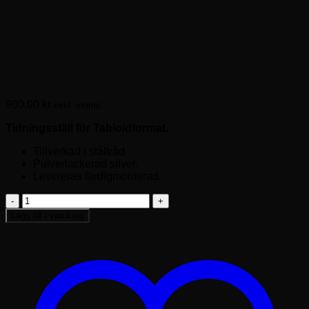
Tidningsställ solo
980.00
kr
exkl. moms.
Tidningsställ för Tabloidformat.
Tillverkad i ståltråd
Pulverlackerad silver.
Levereras färdigmonterad.
Tidningsställ
solo
Lägg till i varukorg
mängd