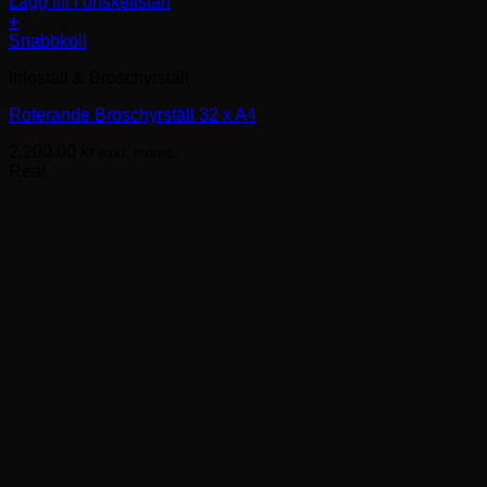
Lägg till i önskelistan
+
Snabbkoll
Infoställ & Broschyrställ
Roterande Broschyrställ 32 x A4
2,200.00
kr
exkl. moms.
Rea!