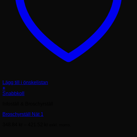
Lägg till i önskelistan
+
Den
Snabbkoll
här
Infoställ & Broschyrställ
produkten
har
Broschyrställ Nät 1
flera
varianter.
Prisintervall:
348.84
kr
–
421.52
kr
exkl. moms.
De
348.84kr
olika
till