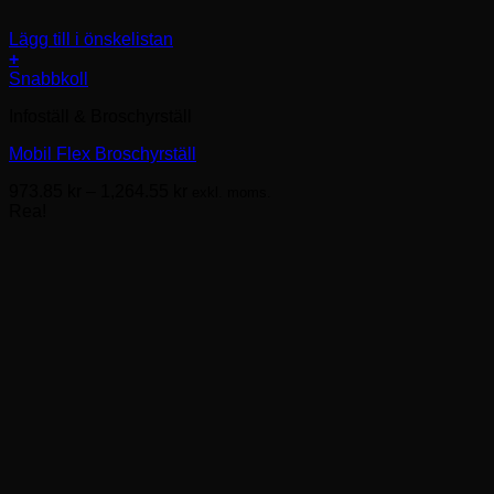
Lägg till i önskelistan
+
Den
Snabbkoll
här
Infoställ & Broschyrställ
produkten
har
Mobil Flex Broschyrställ
flera
varianter.
Prisintervall:
973.85
kr
–
1,264.55
kr
exkl. moms.
De
973.85kr
Rea!
olika
till
alternativen
1,264.55kr
kan
väljas
på
produktsidan