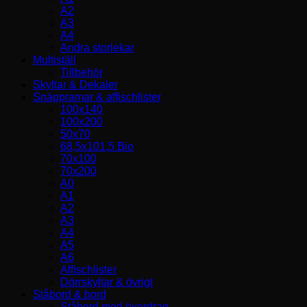
A2
A3
A4
Andra storlekar
Multiställ
Tillbehör
Skyltar & Dekaler
Snäppramar & affischlister
100x140
100x200
50x70
68,5x101,5 Bio
70x100
70x200
A0
A1
A2
A3
A4
A5
A6
Affischlister
Dörrskyltar & övrigt
Ståbord & bord
Ståbord med överdrag