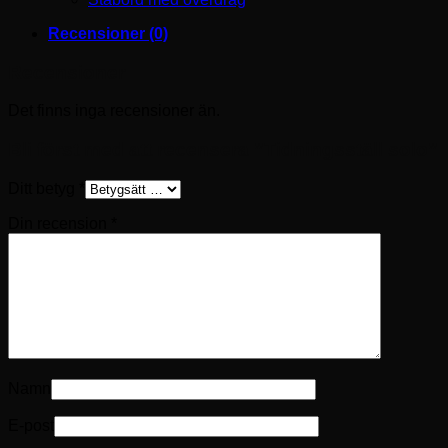
Recensioner (0)
Recensioner
Det finns inga recensioner än.
Bli först med att recensera ”Tidningsställ solo”
Ditt betyg
*
Din recension
*
Namn
E-post