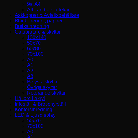
9st A4
A4 i andra storlekar
Askkoppar & Avfallsbehållare
Bläck, pennor, papper
Butiksinredning
Gatupratare & skyltar
100x140
50x70
60x80
70x100
A0
A1
A2
A3
Belysta skyltar
Övriga skyltar
Roterande skyltar
Hållare i akryl
Infoställ & Broschyrställ
Kontorsinredning
LED & Ljusdisplay
50x70
70x100
A0
A1