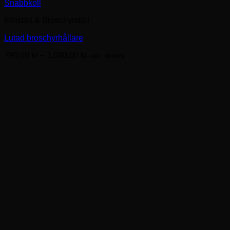
Den
Snabbkoll
här
Infoställ & Broschyrställ
produkten
har
Lutad broschyrhållare
flera
varianter.
Prisintervall:
790.00
kr
–
1,090.00
kr
exkl. moms.
De
790.00kr
olika
till
alternativen
1,090.00kr
kan
väljas
på
produktsidan