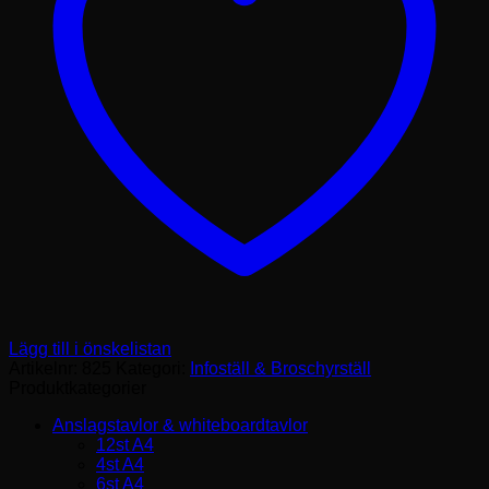
Lägg till i önskelistan
Artikelnr:
825
Kategori:
Infoställ & Broschyrställ
Produktkategorier
Anslagstavlor & whiteboardtavlor
12st A4
4st A4
6st A4